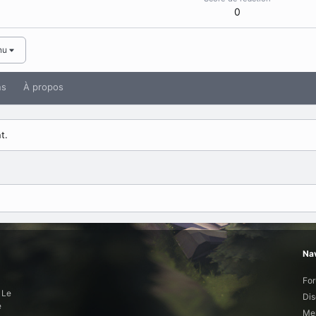
0
nu
ns
À propos
t.
Nav
Fo
 Le
Dis
e
Mem