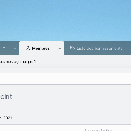
f ?
Membres
Liste des bannissements
es messages de profil
oint
c. 2021
Score de réaction