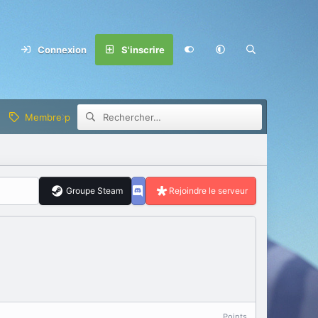
Connexion
S'inscrire
Membre privilège
Groupe Steam
Rejoindre le serveur
Points