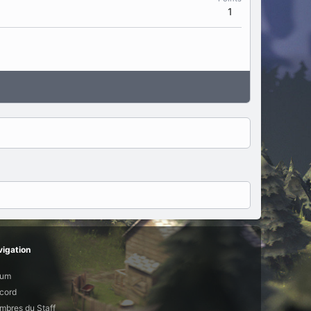
1
igation
rum
cord
bres du Staff