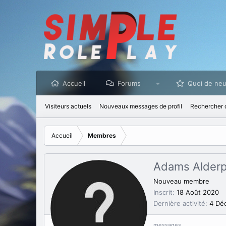
Accueil
Forums
Quoi de neu
Visiteurs actuels
Nouveaux messages de profil
Rechercher d
Accueil
Membres
Adams Alderp
Nouveau membre
Inscrit
18 Août 2020
Dernière activité
4 Dé
messages