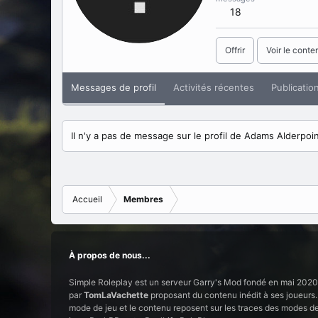
18
Offrir
Voir le conte
Messages de profil
Activités récentes
Publicatio
Il n'y a pas de message sur le profil de Adams Alderpoin
Accueil
Membres
À propos de nous...
Simple Roleplay est un serveur Garry's Mod fondé en mai 2020
par
TomLaVachette
proposant du contenu inédit à ses joueurs.
mode de jeu et le contenu reposent sur les traces des modes d