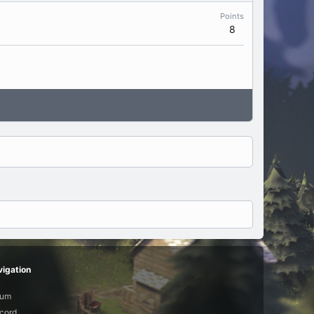
Points
8
igation
rum
cord