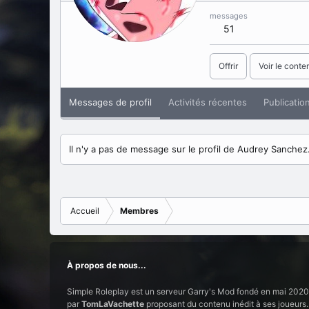
messages
51
Offrir
Voir le conte
Messages de profil
Activités récentes
Publicatio
Il n'y a pas de message sur le profil de Audrey Sanchez
Accueil
Membres
À propos de nous...
Simple Roleplay est un serveur Garry's Mod fondé en mai 2020
par
TomLaVachette
proposant du contenu inédit à ses joueurs.