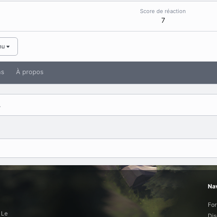
Score de réaction
7
nu
ns
À propos
.
Nav
Fo
 Le
Dis