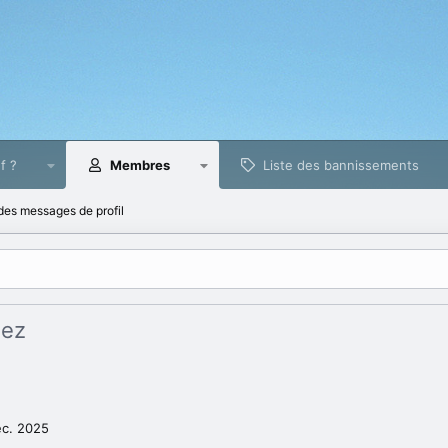
f ?
Membres
Liste des bannissements
es messages de profil
hez
éc. 2025