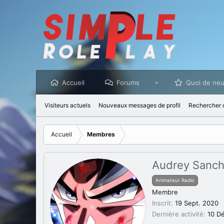
Accueil
Forums
Quoi de neu
Visiteurs actuels
Nouveaux messages de profil
Rechercher d
Accueil
Membres
Audrey Sanc
Animateur Radio
Membre
Inscrit
19 Sept. 2020
Dernière activité
10 D