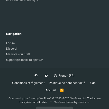
et « RealLife RolePlay ».
Navigation
Forum
Discord
Membres du Staff
support@simple-roleplay.fr
French (FR)
Conditions et règlement
Politique de confidentialité
Aide
Accueil
R
S
S
®
Community platform by XenForo
© 2010-2025 XenForo Ltd.
Traduction
française par Nikodak
XenForo theme
by xenfocus