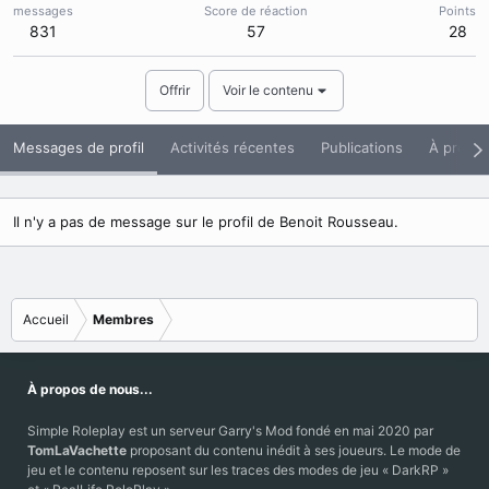
messages
Score de réaction
Points
831
57
28
Offrir
Voir le contenu
Messages de profil
Activités récentes
Publications
À propo
Il n'y a pas de message sur le profil de Benoit Rousseau.
Accueil
Membres
À propos de nous...
Simple Roleplay est un serveur Garry's Mod fondé en mai 2020 par
TomLaVachette
proposant du contenu inédit à ses joueurs. Le mode de
jeu et le contenu reposent sur les traces des modes de jeu « DarkRP »