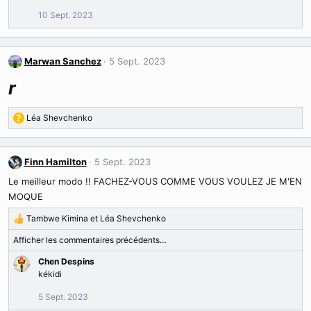
10 Sept. 2023
Marwan Sanchez
5 Sept. 2023
r
Léa Shevchenko
R
é
a
c
Finn Hamilton
5 Sept. 2023
t
Le meilleur modo !! FACHEZ-VOUS COMME VOUS VOULEZ JE M'EN
i
MOQUE
o
n
Tambwe Kimina
et
Léa Shevchenko
s
R
:
é
Afficher les commentaires précédents…
a
c
Chen Despins
t
kékidi
i
5 Sept. 2023
o
n