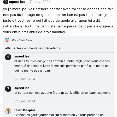
c
sqeed lee
17 Janv. 2024
t
yo j'aimerai pouvoir prendre contact avec toi car te donnez des fait
i
nes pas du foutage de geule donc ton ban na pas lieux detre je tai
o
n
juste dit cest lautre qui fait que de geule allor quon lui a dit
s
dattendre et toi tu me ban juste parceque on peut pas s'explique a
:
vous enfin bref abus de droit habituel
Tito Rokosovski
R
é
Afficher les commentaires précédents…
a
c
sqeed lee
t
et dans tout les cas je nes enfrein aucube regle je ne vous est pas
i
manqué de respect juste je me suis permis de parlé a un modo ce
o
qui ne merite pas un ban
n
17 Janv. 2024
s
:
sqeed lee
et surtout commis aucune faute rp qui justifie un tel bannissement
17 Janv. 2024
Chen Despins
"Venez les gars ajouter moi sur discord on va tous partir de ce