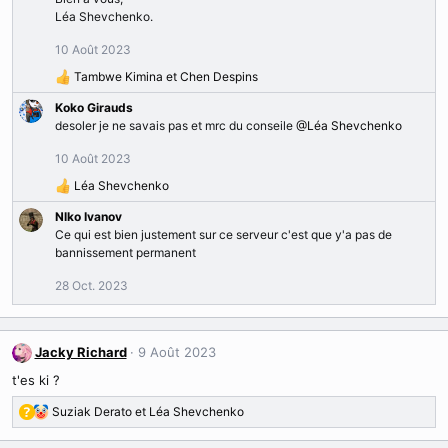
Léa Shevchenko.
10 Août 2023
Tambwe Kimina
et
Chen Despins
R
é
Koko Girauds
a
desoler je ne savais pas et mrc du conseile
@Léa Shevchenko
c
t
10 Août 2023
i
Léa Shevchenko
o
R
n
é
Nlko Ivanov
s
a
Ce qui est bien justement sur ce serveur c'est que y'a pas de
:
c
bannissement permanent
t
i
28 Oct. 2023
o
n
s
Jacky Richard
9 Août 2023
:
t'es ki ?
Suziak Derato
et
Léa Shevchenko
R
é