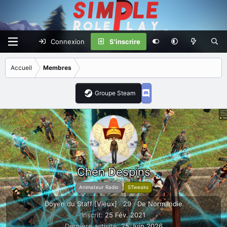
Connexion
S'inscrire
Accueil
Membres
Groupe Steam
Chen Despins
Animateur Radio
STweaks
Doyen du Staff [Vieux]
·
29
·
De
Normandie
Inscrit
25 Fév. 2021
Dernière activité
25 Juin 2026