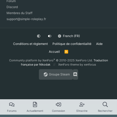
Forum
Discord
Membres du Staff
support@simple-roleplay.fr
French (FR)
Conditions et règlement
Politique de confidentialité
Aide
Accueil
R
S
S
®
Community platform by XenForo
© 2010-2025 XenForo Ltd.
Traduction
française par Nikodak
XenForo theme
by xenfocus
Groupe Steam
Forums
Actuellement
Connexion
S'inscrire
Rechercher