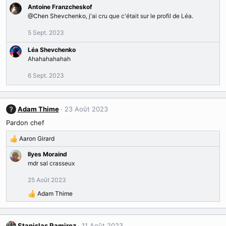
Antoine Franzcheskof
s
@Chen Shevchenko
, j'ai cru que c'était sur le profil de Léa.
:
5 Sept. 2023
Léa Shevchenko
Ahahahahahah
6 Sept. 2023
Adam Thime
23 Août 2023
Pardon chef
Aaron Girard
R
é
Ilyes Moraind
a
mdr sal crasseux
c
t
25 Août 2023
i
Adam Thime
o
R
n
é
s
a
:
c
Stanislas Ramirez
11 Août 2023