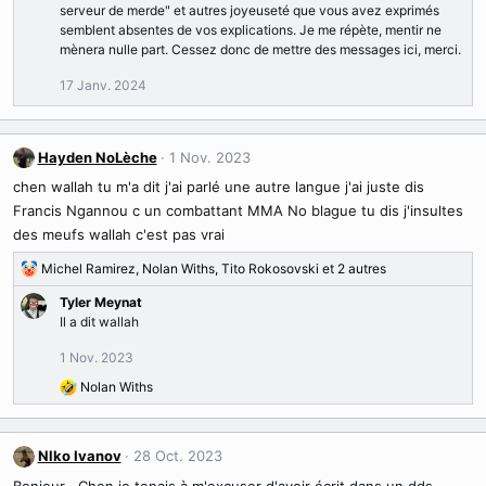
serveur de merde" et autres joyeuseté que vous avez exprimés
semblent absentes de vos explications. Je me répète, mentir ne
mènera nulle part. Cessez donc de mettre des messages ici, merci.
17 Janv. 2024
Hayden NoLèche
1 Nov. 2023
chen wallah tu m'a dit j'ai parlé une autre langue j'ai juste dis
Francis Ngannou c un combattant MMA No blague tu dis j'insultes
des meufs wallah c'est pas vrai
Michel Ramirez
,
Nolan Withs
,
Tito Rokosovski
et 2 autres
R
é
Tyler Meynat
a
Il a dit wallah
c
t
1 Nov. 2023
i
Nolan Withs
o
R
n
é
s
a
:
c
Nlko Ivanov
28 Oct. 2023
t
Bonjour , Chen je tenais à m'excuser d'avoir écrit dans un dds