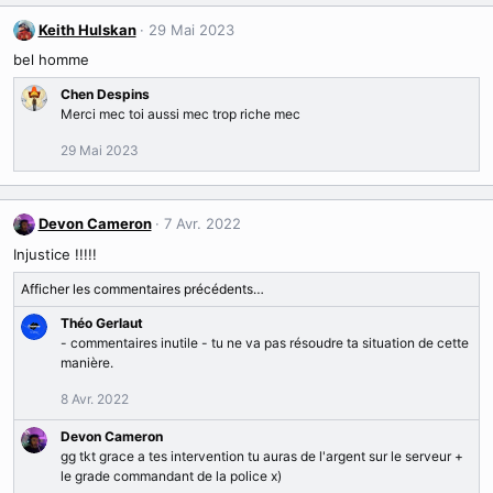
a
c
Keith Hulskan
29 Mai 2023
t
bel homme
i
o
Chen Despins
n
Merci mec toi aussi mec trop riche mec
s
:
29 Mai 2023
Devon Cameron
7 Avr. 2022
Injustice !!!!!
Afficher les commentaires précédents…
Théo Gerlaut
- commentaires inutile - tu ne va pas résoudre ta situation de cette
manière.
8 Avr. 2022
Devon Cameron
gg tkt grace a tes intervention tu auras de l'argent sur le serveur +
le grade commandant de la police x)