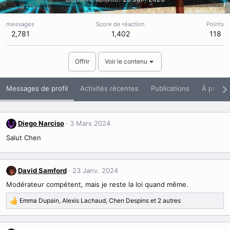
messages
Score de réaction
Points
2,781
1,402
118
Offrir
Voir le contenu
Messages de profil
Activités récentes
Publications
À propo
Diego Narciso
3 Mars 2024
Salut Chen
David Samford
23 Janv. 2024
Modérateur compétent, mais je reste la loi quand même.
Emma Dupain
,
Alexis Lachaud
,
Chen Despins
et 2 autres
R
é
a