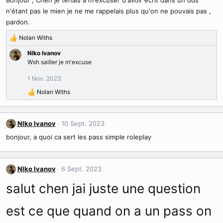
i
n'étant pas le mien je ne me rappelais plus qu'on ne pouvais pas ,
o
n
pardon.
s
Nolan Withs
:
R
é
Nlko Ivanov
a
Wsh sailler je m'excuse
c
t
1 Nov. 2023
i
Nolan Withs
o
R
n
é
s
a
:
c
Nlko Ivanov
10 Sept. 2023
t
bonjour, a quoi ca sert les pass simple roleplay
i
o
n
s
Nlko Ivanov
6 Sept. 2023
:
salut chen jai juste une question
est ce que quand on a un pass on