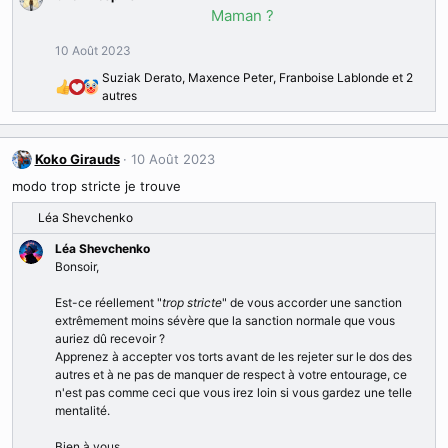
a
:
Maman ?
c
t
10 Août 2023
i
Suziak Derato
,
Maxence Peter
,
Franboise Lablonde
et 2
o
R
autres
n
é
s
a
:
c
Koko Girauds
10 Août 2023
t
i
modo trop stricte je trouve
o
Léa Shevchenko
n
R
s
é
Léa Shevchenko
:
a
Bonsoir,
c
t
Est-ce réellement "
trop stricte
" de vous accorder une sanction
i
extrêmement moins sévère que la sanction normale que vous
o
auriez dû recevoir ?
n
Apprenez à accepter vos torts avant de les rejeter sur le dos des
s
autres et à ne pas de manquer de respect à votre entourage, ce
:
n'est pas comme ceci que vous irez loin si vous gardez une telle
mentalité.
Bien à vous,