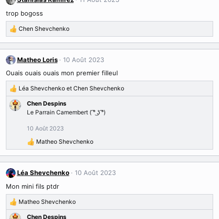
t
trop bogoss
i
o
Chen Shevchenko
R
n
é
s
a
:
c
Matheo Loris
10 Août 2023
t
Ouais ouais ouais mon premier filleul
i
o
Léa Shevchenko
et
Chen Shevchenko
R
n
é
s
Chen Despins
a
:
Le Parrain Camembert ( ͡° ͜ʖ ͡°)
c
t
10 Août 2023
i
Matheo Shevchenko
o
R
n
é
s
a
:
c
Léa Shevchenko
10 Août 2023
t
Mon mini fils ptdr
i
o
Matheo Shevchenko
R
n
é
s
Chen Despins