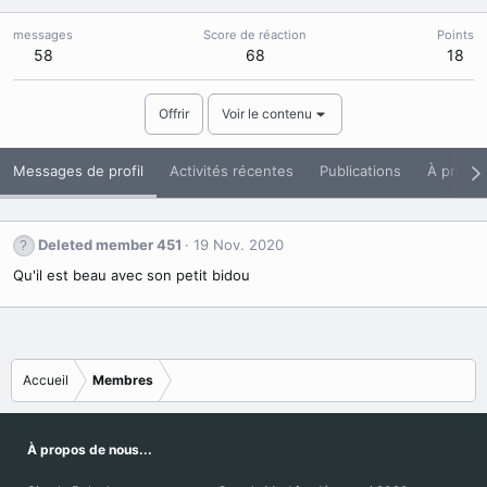
messages
Score de réaction
Points
58
68
18
Offrir
Voir le contenu
Messages de profil
Activités récentes
Publications
À propo
Deleted member 451
19 Nov. 2020
Qu'il est beau avec son petit bidou
Accueil
Membres
À propos de nous...