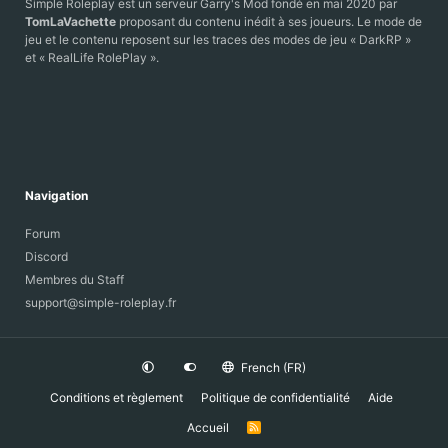
Simple Roleplay est un serveur Garry's Mod fondé en mai 2020 par
TomLaVachette
proposant du contenu inédit à ses joueurs. Le mode de
jeu et le contenu reposent sur les traces des modes de jeu « DarkRP »
et « RealLife RolePlay ».
Navigation
Forum
Discord
Membres du Staff
support@simple-roleplay.fr
French (FR)
Conditions et règlement
Politique de confidentialité
Aide
Accueil
R
S