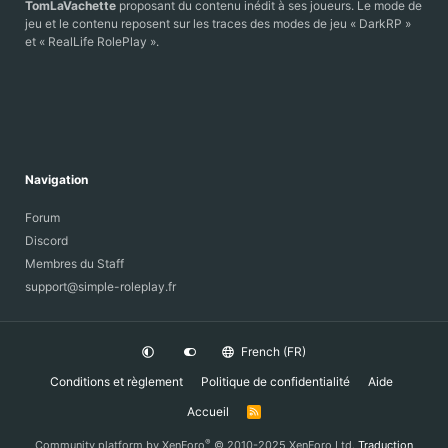
TomLaVachette
proposant du contenu inédit à ses joueurs. Le mode de
jeu et le contenu reposent sur les traces des modes de jeu « DarkRP »
et « RealLife RolePlay ».
Navigation
Forum
Discord
Membres du Staff
support@simple-roleplay.fr
French (FR)
Conditions et règlement
Politique de confidentialité
Aide
Accueil
R
S
S
®
Community platform by XenForo
© 2010-2025 XenForo Ltd.
Traduction