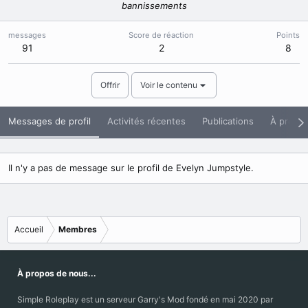
bannissements
messages
Score de réaction
Points
91
2
8
Offrir
Voir le contenu
Messages de profil
Activités récentes
Publications
À propo
Il n'y a pas de message sur le profil de Evelyn Jumpstyle.
Accueil
Membres
À propos de nous...
Simple Roleplay est un serveur Garry's Mod fondé en mai 2020 par