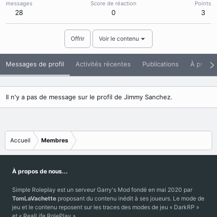
messages
Score de réaction
Points
28
0
3
Offrir
Voir le contenu
Messages de profil
Activités récentes
Publications
À propo
Il n'y a pas de message sur le profil de Jimmy Sanchez.
Accueil
Membres
À propos de nous...
Simple Roleplay est un serveur Garry's Mod fondé en mai 2020 par
TomLaVachette
proposant du contenu inédit à ses joueurs. Le mode de
jeu et le contenu reposent sur les traces des modes de jeu « DarkRP »
et « RealLife RolePlay ».