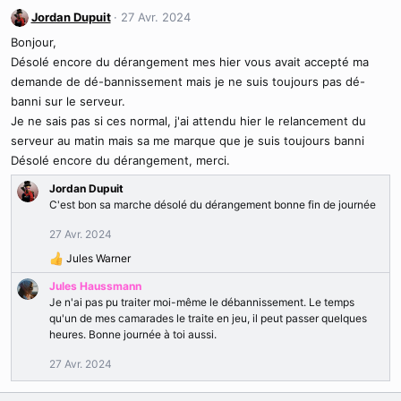
Jordan Dupuit
27 Avr. 2024
Bonjour,
Désolé encore du dérangement mes hier vous avait accepté ma
demande de dé-bannissement mais je ne suis toujours pas dé-
banni sur le serveur.
Je ne sais pas si ces normal, j'ai attendu hier le relancement du
serveur au matin mais sa me marque que je suis toujours banni
Désolé encore du dérangement, merci.
Jordan Dupuit
C'est bon sa marche désolé du dérangement bonne fin de journée
27 Avr. 2024
Jules Warner
R
é
Jules Haussmann
a
Je n'ai pas pu traiter moi-même le débannissement. Le temps
c
qu'un de mes camarades le traite en jeu, il peut passer quelques
t
heures. Bonne journée à toi aussi.
i
o
27 Avr. 2024
n
s