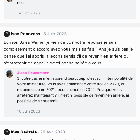
a
non
c
t
14 Oct. 2023
i
o
n
Isac Renovass
8 Juin 2023
s
:
Bonsoir Jules Warner je vien de voir votre reponse je suis
completement d'accord avec vous mais sa fais 1 Ans je suis ban je
pense que j'ai appris la leçons serais t'il de revenir en arriere ou
s'entretenir en appel ? merci bonne soirée a vous
Jules Haussmann
Si votre casier m'en apprend beaucoup, c'est sur l'intemporalité de
votre immaturité. Vous avez commencé votre troll en 2020, et
recommencé en 2021, recommencé en 2022. Pourquoi vous
arrêterez maintenant ? Il n'est ni possible de revenir en arrière, ni
possible de s'entretenir.
10 Juin 2023
Kwa Gadzala
28 Avr. 2023