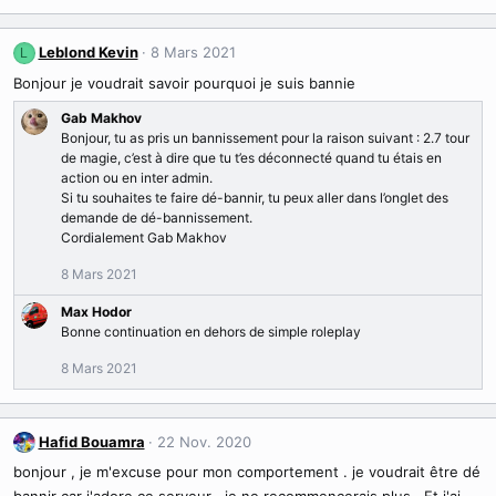
é
a
c
Leblond Kevin
8 Mars 2021
L
t
Bonjour je voudrait savoir pourquoi je suis bannie
i
o
Gab Makhov
n
Bonjour, tu as pris un bannissement pour la raison suivant : 2.7 tour
s
de magie, c’est à dire que tu t’es déconnecté quand tu étais en
:
action ou en inter admin.
Si tu souhaites te faire dé-bannir, tu peux aller dans l’onglet des
demande de dé-bannissement.
Cordialement Gab Makhov
8 Mars 2021
Max Hodor
Bonne continuation en dehors de simple roleplay
8 Mars 2021
Hafid Bouamra
22 Nov. 2020
bonjour , je m'excuse pour mon comportement . je voudrait être dé