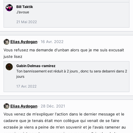
é
Bill Taktik
a
J’avoue
c
t
21 Mai 2022
i
o
n
Elias Aydogan
16 Avr. 2022
s
:
Vous refusez ma demande d'unban alors que je me suis excusait
juste lisez
Gabin Delmas-ramirez
Ton bannissement est réduit à 2 jours , donc tu sera debanni dans 2
jours
17 Avr. 2022
Elias Aydogan
28 Déc. 2021
Vous venez de m'expliquer l'action dans le dernier message et le
cadavre que je tenais était mon collègue qui venait de se faire
ecrasée je viens a peine de m'en souvenir et je l'avais ramener au