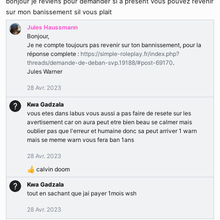
bonjour je reviens pour demander si a present vous pouvez revenir
sur mon banissement sil vous plait
Jules Haussmann
Bonjour,
Je ne compte toujours pas revenir sur ton bannissement, pour la
réponse complete :
https://simple-roleplay.fr/index.php?
threads/demande-de-deban-svp.19188/#post-69170
.
Jules Warner
28 Avr. 2023
Kwa Gadzala
vous etes dans labus vous aussi a pas faire de resete sur les
avertisement car on aura peut etre bien beau se calmer mais
oublier pas que l'erreur et humaine donc sa peut arriver 1 warn
mais se meme warn vous fera ban 1ans
28 Avr. 2023
calvin doom
R
é
Kwa Gadzala
a
tout en sachant que jai payer 1mois wsh
c
t
28 Avr. 2023
i