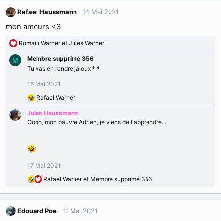
Rafael Haussmann
14 Mai 2021
mon amours <3
Romain Warner
et
Jules Warner
R
é
Membre supprimé 356
M
a
Tu vas en rendre jaloux
c
t
16 Mai 2021
i
Rafael Warner
o
R
n
é
Jules Haussmann
s
a
Oooh, mon pauvre Adrien, je viens de l'apprendre...
:
c
t
i
o
n
17 Mai 2021
s
Rafael Warner
et
Membre supprimé 356
:
R
é
a
c
Edouard Poe
11 Mai 2021
t