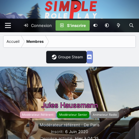
Connexion
S'inscrire
Accueil
Membres
Groupe Steam
Jules Haussmann
Modérateur Référent
Modérateur Senior
Animateur Radio
Modérateur référent
·
De
Paris
Inscrit
6 Juin 2020
Dernière activité
Hier à 04:35