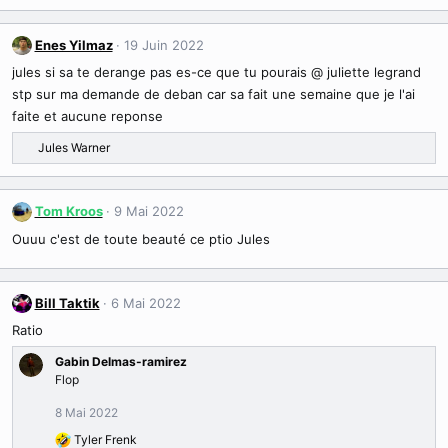
o
n
Enes Yilmaz
19 Juin 2022
s
:
jules si sa te derange pas es-ce que tu pourais @ juliette legrand
stp sur ma demande de deban car sa fait une semaine que je l'ai
faite et aucune reponse
Jules Warner
R
é
a
c
Tom Kroos
9 Mai 2022
t
Ouuu c'est de toute beauté ce ptio Jules
i
o
n
s
Bill Taktik
6 Mai 2022
:
Ratio
Gabin Delmas-ramirez
Flop
8 Mai 2022
Tyler Frenk
R