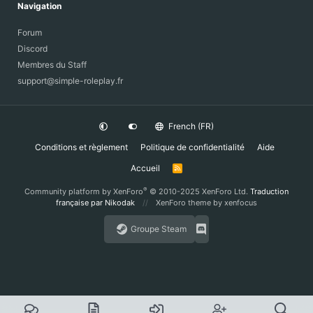
Navigation
Forum
Discord
Membres du Staff
support@simple-roleplay.fr
French (FR)
Conditions et règlement
Politique de confidentialité
Aide
Accueil
R
S
S
®
Community platform by XenForo
© 2010-2025 XenForo Ltd.
Traduction
française par Nikodak
XenForo theme
by xenfocus
Groupe Steam