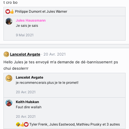
t cro bo
i
o
Philippe Dumont
et
Jules Warner
R
n
é
s
Jules Haussmann
a
:
Je sais je sais
c
t
9 Mai 2021
i
o
n
Lancelot Avgate
20 Avr. 2021
s
:
Hello Jules je tes envoyé m'a demande de dé-bannissement ps
chui desolerrr
Lancelot Avgate
je recommencerais plus je te le promet!
20 Avr. 2021
Keith Hulskan
Faut dire wallah
20 Avr. 2021
Tyler Frenk
,
Jules Eastwood
,
Mathieu Prusky
et 3 autres
R