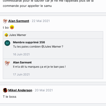
commissariat pour le sauver car je ne me rappellais plus de la
commande pour appeller le samu
Alan Sarmont
22 Mai 2021
t bo
Jules Warner
R
é
Membre supprimé 356
M
a
Tu les paies combien
@Jules Warner
?
c
t
16 Juin 2021
i
o
Alan Sarmont
n
Il m'a dit tu marques ça et je te ban pas !
s
17 Juin 2021
:
Mikel Anderson
20 Mai 2021
T le boss