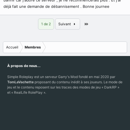
bannir car j'adore ce serveur , je ne recommencerais plus . Et j'ai
déjà fait une demande de débannisement . Bonne journee
Dernier
1 de 2
Suivant
Accueil
Membres
À propos de nous...
Simple Roleplay est un serveur Garry's Mod fondé en mai 2020 par
TomLaVachette
proposant du contenu inédit à ses joueurs. Le mode de
jeu et le contenu reposent sur les traces des modes de jeu « DarkRP »
et « RealLife RolePlay ».