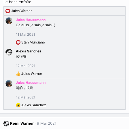
Le boss enfaîte
i
o
Jules Warner
R
n
é
s
Jules Haussmann
a
:
Ca aussi je sais je sais ; )
c
t
11 Mai 2021
i
Stan Murciano
o
R
n
é
Alexis Sanchez
s
a
它很爛
:
c
t
12 Mai 2021
i
Jules Warner
o
R
n
é
Jules Haussmann
s
a
是的，很爛
:
c
t
12 Mai 2021
i
Alexis Sanchez
o
R
n
é
s
a
:
c
Rémi Warner
9 Mai 2021
t