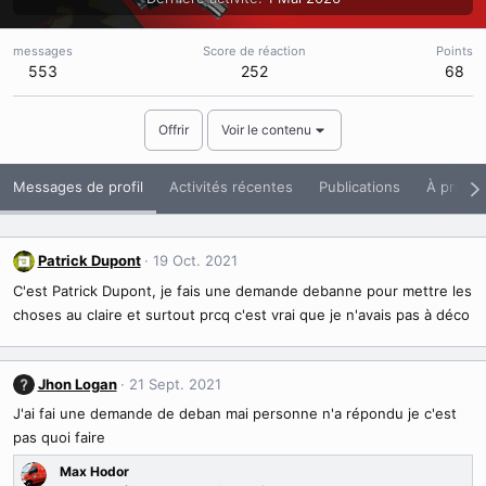
messages
Score de réaction
Points
553
252
68
Offrir
Voir le contenu
Messages de profil
Activités récentes
Publications
À propo
Patrick Dupont
19 Oct. 2021
C'est Patrick Dupont, je fais une demande debanne pour mettre les
choses au claire et surtout prcq c'est vrai que je n'avais pas à déco
Jhon Logan
21 Sept. 2021
J'ai fai une demande de deban mai personne n'a répondu je c'est
pas quoi faire
Max Hodor