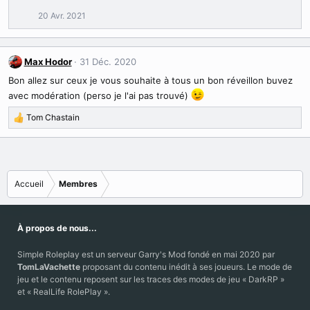
20 Avr. 2021
Max Hodor
31 Déc. 2020
Bon allez sur ceux je vous souhaite à tous un bon réveillon buvez
avec modération (perso je l'ai pas trouvé)
Tom Chastain
R
é
a
c
t
Accueil
Membres
i
o
n
s
À propos de nous...
:
Simple Roleplay est un serveur Garry's Mod fondé en mai 2020 par
TomLaVachette
proposant du contenu inédit à ses joueurs. Le mode de
jeu et le contenu reposent sur les traces des modes de jeu « DarkRP »
et « RealLife RolePlay ».