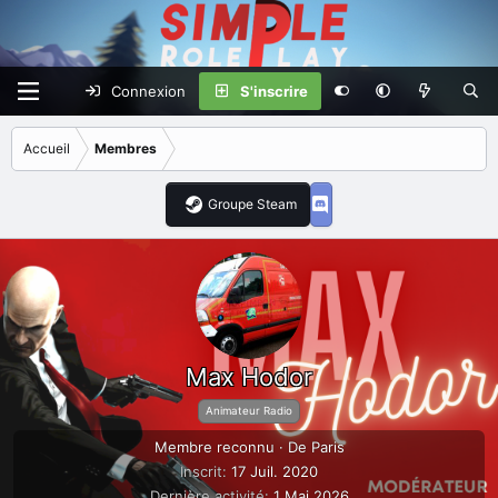
Connexion
S'inscrire
Accueil
Membres
Groupe Steam
Max Hodor
Animateur Radio
Membre reconnu
·
De
Paris
Inscrit
17 Juil. 2020
Dernière activité
1 Mai 2026