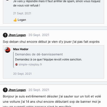
Je vais y répondre mais il faut arrêter de spam, sinon vous risquez
de vous voir refusé !
21 Sept. 2021
Logan
R
é
a
c
Jhon Logan
20 Sept. 2021
t
Svp deban chui encore début je vien d'y jouer j'ai pas fait exprès
i
o
Max Hodor
n
Demandes de dé-bannissement
s
Demandez à ce que l'équipe revoit votre sanction.
:
simple-roleplay.fr
20 Sept. 2021
Jhon Logan
20 Sept. 2021
Bonjour je suis extrêmement désoler j'ai sauter sur un toit et volé
une voiture j'ai 14 ans chui encore débutant svp de banner moi je
vou en supppli votre serveur c'est le meuilleir