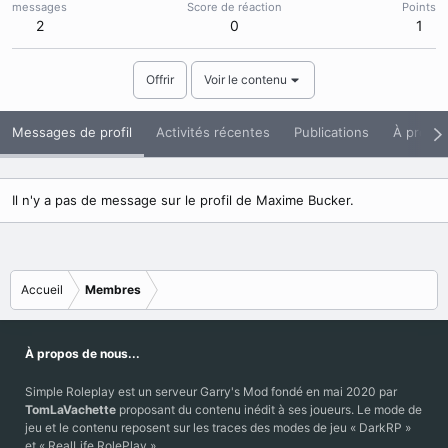
messages
Score de réaction
Points
2
0
1
Offrir
Voir le contenu
Messages de profil
Activités récentes
Publications
À propo
Il n'y a pas de message sur le profil de Maxime Bucker.
Accueil
Membres
À propos de nous...
Simple Roleplay est un serveur Garry's Mod fondé en mai 2020 par
TomLaVachette
proposant du contenu inédit à ses joueurs. Le mode de
jeu et le contenu reposent sur les traces des modes de jeu « DarkRP »
et « RealLife RolePlay ».