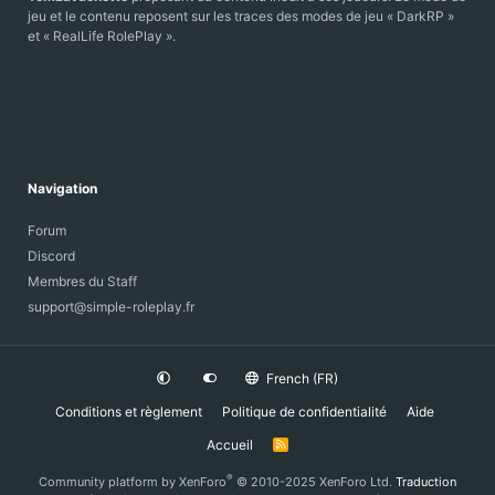
jeu et le contenu reposent sur les traces des modes de jeu « DarkRP »
et « RealLife RolePlay ».
Navigation
Forum
Discord
Membres du Staff
support@simple-roleplay.fr
French (FR)
Conditions et règlement
Politique de confidentialité
Aide
Accueil
R
S
S
®
Community platform by XenForo
© 2010-2025 XenForo Ltd.
Traduction