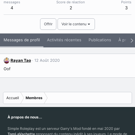
messages
Score de réaction
Points
4
2
3
Offrir
Voir le contenu
Messages de profil
Activités récentes
Publications
À propo
Rayan Tao
12 Août 2020
Oof
Accueil
Membres
À propos de nous...
Simple Roleplay est un serveur Garry's Mod fondé en mai 2020 par
TomLaVachette
proposant du contenu inédit à ses joueurs. Le mode de