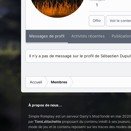
1
Offrir
Voir le conte
Messages de profil
Activités récentes
Publicatio
Il n'y a pas de message sur le profil de Sébastien Dupui
Accueil
Membres
À propos de nous...
Simple Roleplay est un serveur Garry's Mod fondé en mai 2020
par
TomLaVachette
proposant du contenu inédit à ses joueurs.
mode de jeu et le contenu reposent sur les traces des modes d