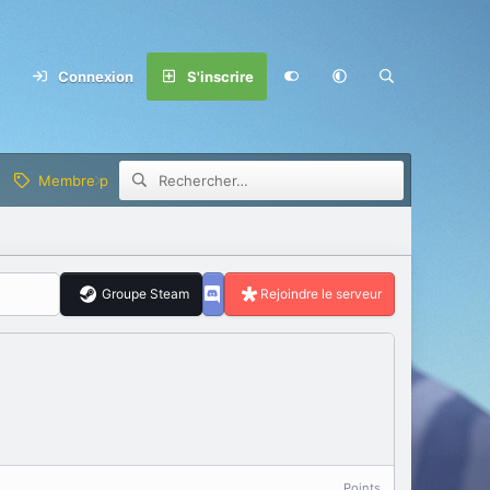
Connexion
S'inscrire
Membre privilège
Groupe Steam
Rejoindre le serveur
Points