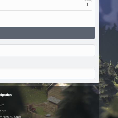
1
igation
rum
cord
bres du Staff