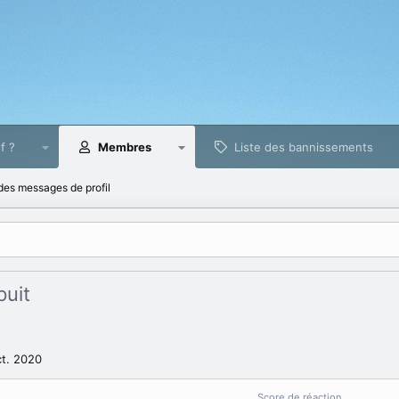
f ?
Membres
Liste des bannissements
es messages de profil
puit
ct. 2020
Score de réaction