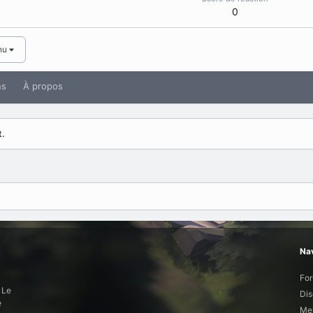
0
nu
ns
À propos
t.
Nav
Fo
 Le
Dis
e
Mem