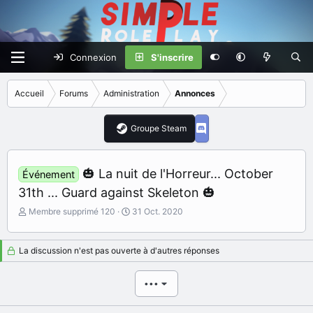
Connexion
S'inscrire
Accueil
Forums
Administration
Annonces
Groupe Steam
🎃 La nuit de l'Horreur... October
Événement
31th ... Guard against Skeleton 🎃
I
D
Membre supprimé 120
31 Oct. 2020
n
a
i
t
t
e
La discussion n'est pas ouverte à d'autres réponses
i
d
a
e
•••
t
d
e
é
u
b