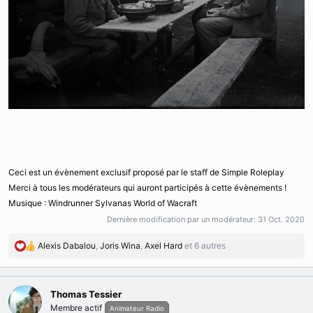
Ceci est un évènement exclusif proposé par le staff de Simple Roleplay
Merci à tous les modérateurs qui auront participés à cette évènements !
Musique : Windrunner Sylvanas World of Wacraft
Dernière modification par un modérateur:
31 Oct. 2020
Alexis Dabalou
,
Joris Wina
,
Axel Hard
et 6 autres
R
é
a
c
Thomas Tessier
t
Membre actif
Animateur Radio