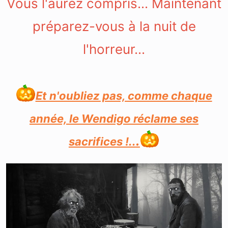
Vous l'aurez compris... Maintenant
préparez-vous à la nuit de
l'horreur...
Et n'oubliez pas, comme chaque
année, le Wendigo réclame ses
.
sacrifices !..