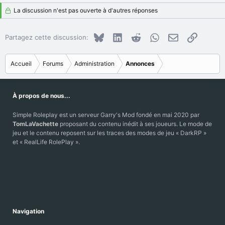
La discussion n'est pas ouverte à d'autres réponses
Bluesky
LinkedIn
Reddit
WhatsApp
E-mail
Copier le
Partagez cette discussion:
Accueil
Forums
Administration
Annonces
À propos de nous...
Simple Roleplay est un serveur Garry's Mod fondé en mai 2020 par
TomLaVachette
proposant du contenu inédit à ses joueurs. Le mode de
jeu et le contenu reposent sur les traces des modes de jeu « DarkRP »
et « RealLife RolePlay ».
Navigation