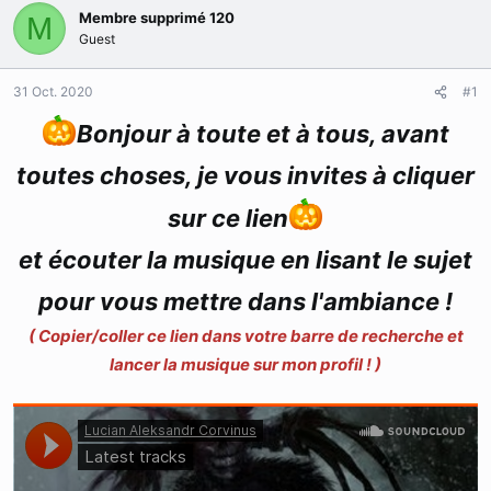
r
Membre supprimé 120
u
M
d
t
Guest
e
l
31 Oct. 2020
#1
a
d
Bonjour à toute et à tous, avant
i
s
toutes choses, je vous invites à cliquer
c
u
sur ce lien
s
s
et écouter la musique en lisant le sujet
i
o
n
pour vous mettre dans l'ambiance !
( Copier/coller ce lien dans votre barre de recherche et
lancer la musique sur mon profil ! )