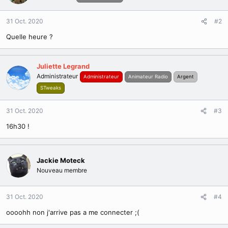
i
o
n
31 Oct. 2020
#2
s
Quelle heure ?
:
Juliette Legrand
Administrateur
Administrateur
Animateur Radio
Argent
STweaks
31 Oct. 2020
#3
16h30 !
Jackie Moteck
Nouveau membre
31 Oct. 2020
#4
oooohh non j'arrive pas a me connecter ;(