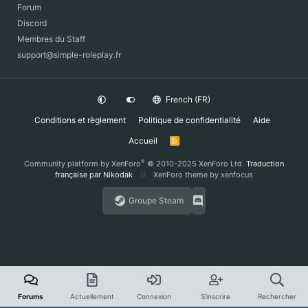
Forum
Discord
Membres du Staff
support@simple-roleplay.fr
French (FR)
Conditions et règlement
Politique de confidentialité
Aide
Accueil
R
S
S
®
Community platform by XenForo
© 2010-2025 XenForo Ltd.
Traduction
française par Nikodak
XenForo theme
by xenfocus
Groupe Steam
Forums
Actuellement
Connexion
S'inscrire
Rechercher