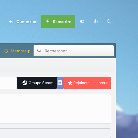
Connexion
S'inscrire
Membre privilège
Groupe Steam
Rejoindre le serveur