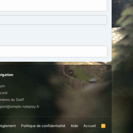
igation
rum
cord
bres du Staff
port@simple-roleplay.fr
 règlement
Politique de confidentialité
Aide
Accueil
R
S