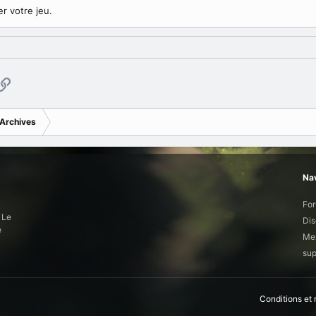
er votre jeu.
p
ail
Copier le lien
Archives
Nav
Fo
 Le
Dis
e
Mem
sup
Conditions et