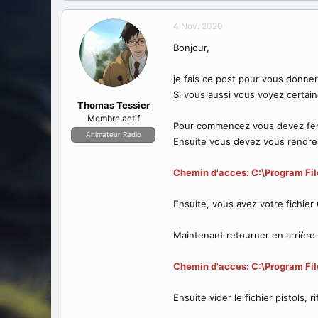
a
e
t
d
4 Nov. 2020
e
é
u
b
Bonjour,
r
u
d
t
je fais ce post pour vous donne
e
Si vous aussi vous voyez certaine
l
Thomas Tessier
a
Membre actif
d
Pour commencez vous devez ferme
Animateur Radio
i
Ensuite vous devez vous rendre
s
c
Chemin d'acces: C:\Program F
u
s
s
Ensuite, vous avez votre fichie
i
o
Maintenant retourner en arrière
n
Chemin d'acces: C:\Program F
Ensuite vider le fichier pistols,