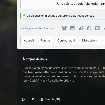
Une fois tout cela fait, redémarr
La discussion n'est pas ouverte à d'autres réponses
Bluesky
LinkedIn
Reddit
WhatsAp
E-m
Partagez cette discussion:
Accueil
Forums
Communauté
Discussions
À propos de nous...
Simple Roleplay est un serveur Garry's Mod fondé en mai 2020
par
TomLaVachette
proposant du contenu inédit à ses joueurs.
mode de jeu et le contenu reposent sur les traces des modes d
jeu « DarkRP » et « RealLife RolePlay ».
French (FR)