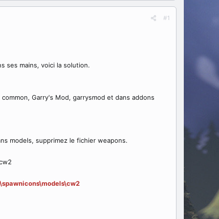
#1
s ses mains, voici la solution.
s, common, Garry's Mod, garrysmod et dans addons
ans models, supprimez le fichier weapons.
 cw2
s\spawnicons\models\cw2