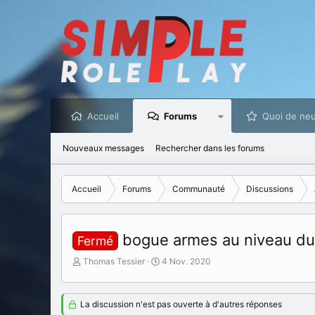
Accueil
Forums
Quoi de neu
Nouveaux messages
Rechercher dans les forums
Accueil
Forums
Communauté
Discussions
bogue armes au niveau du
Fermé
I
D
Thomas Tessier
4 Nov. 2020
n
a
i
t
t
e
La discussion n'est pas ouverte à d'autres réponses
i
d