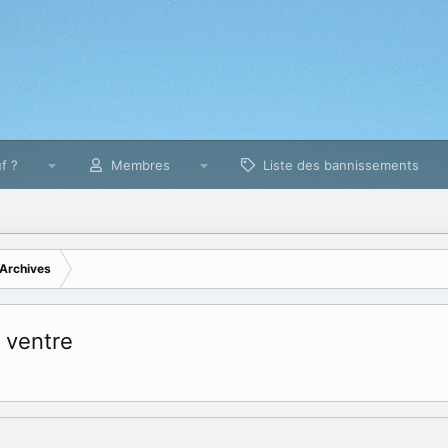
f ?
Membres
Liste des bannissements
Archives
 ventre