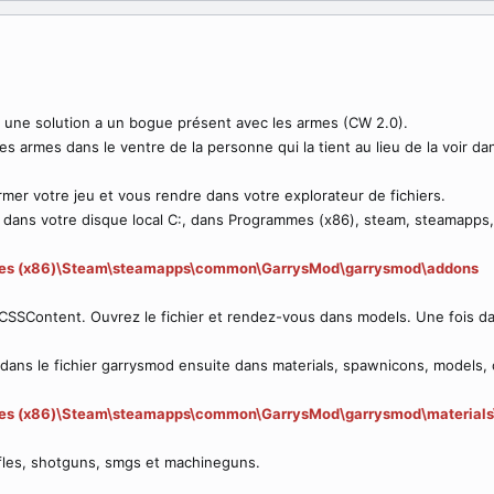
r une solution a un bogue présent avec les armes (CW 2.0).
s armes dans le ventre de la personne qui la tient au lieu de la voir dan
r votre jeu et vous rendre dans votre explorateur de fichiers.
 dans votre disque local C:, dans Programmes (x86), steam, steamapp
iles (x86)\Steam\steamapps\common\GarrysMod\garrysmod\addons
r CSSContent. Ouvrez le fichier et rendez-vous dans models. Une fois d
 dans le fichier garrysmod ensuite dans materials, spawnicons, models,
iles (x86)\Steam\steamapps\common\GarrysMod\garrysmod\material
 rifles, shotguns, smgs et machineguns.