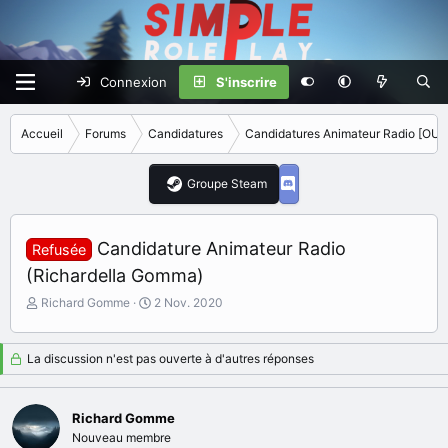
Connexion
S'inscrire
Accueil
Forums
Candidatures
Candidatures Animateur Radio [OU
Groupe Steam
Candidature Animateur Radio
Refusée
(Richardella Gomma)
I
D
Richard Gomme
2 Nov. 2020
n
a
i
t
t
e
La discussion n'est pas ouverte à d'autres réponses
i
d
a
e
t
d
Richard Gomme
e
é
Nouveau membre
u
b