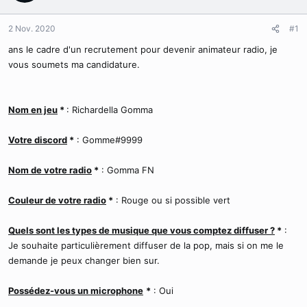
r
u
d
t
2 Nov. 2020
#1
e
l
ans le cadre d'un recrutement pour devenir animateur radio, je
a
vous soumets ma candidature.
d
i
s
Nom en jeu
c
*
: Richardella Gomma
u
s
Votre discord
*
: Gomme#9999
s
i
Nom de votre radio
*
: Gomma FN
o
n
Couleur de votre radio
*
: Rouge ou si possible vert
Quels sont les types de musique que vous comptez diffuser ?
*
:
Je souhaite particulièrement diffuser de la pop, mais si on me le
demande je peux changer bien sur.
Possédez-vous un microphone
*
: Oui