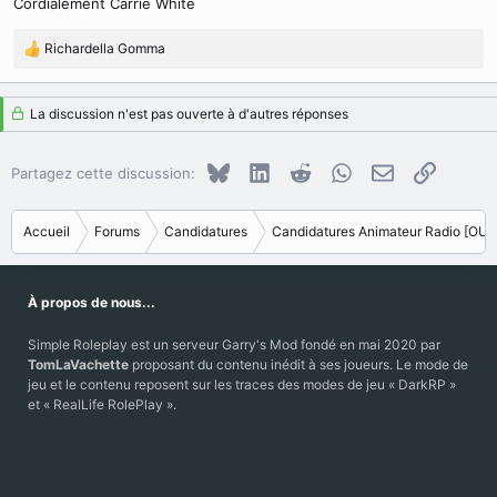
Cordialement Carrie White
Richardella Gomma
R
é
a
La discussion n'est pas ouverte à d'autres réponses
c
t
i
Bluesky
LinkedIn
Reddit
WhatsApp
E-mail
Copier le
Partagez cette discussion:
o
n
s
Accueil
Forums
Candidatures
Candidatures Animateur Radio [OU
:
À propos de nous...
Simple Roleplay est un serveur Garry's Mod fondé en mai 2020 par
TomLaVachette
proposant du contenu inédit à ses joueurs. Le mode de
jeu et le contenu reposent sur les traces des modes de jeu « DarkRP »
et « RealLife RolePlay ».