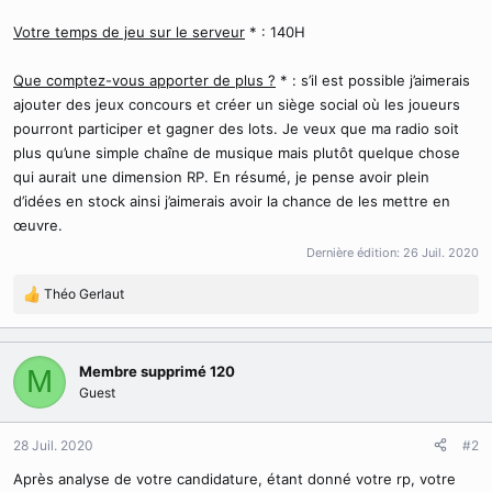
Votre temps de jeu sur le serveur
* : 140H
Que comptez-vous apporter de plus ?
* : s’il est possible j’aimerais
ajouter des jeux concours et créer un siège social où les joueurs
pourront participer et gagner des lots. Je veux que ma radio soit
plus qu’une simple chaîne de musique mais plutôt quelque chose
qui aurait une dimension RP. En résumé, je pense avoir plein
d’idées en stock ainsi j’aimerais avoir la chance de les mettre en
œuvre.
Dernière édition:
26 Juil. 2020
Théo Gerlaut
R
é
a
c
Membre supprimé 120
M
t
Guest
i
o
n
28 Juil. 2020
#2
s
Après analyse de votre candidature, étant donné votre rp, votre
: