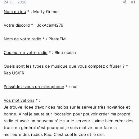
24 Juil. 2020
d
t
#1
e
Nom en jeu
* : Morty Grimes
l
a
d
Votre discord
* : JokAce#4279
i
s
Nom de votre radio
* : PirateFM
c
u
Couleur de votre radio
s
* : Bleu océan
s
i
Quels sont les types de musique que vous comptez diffuser ?
* :
o
Rap US/FR
n
Possédez-vous un microphone
* : oui
Vos motivations
* :
Je trouve l’idée d’avoir des radios sur le serveur très novatrice et
bonne. Ainsi je saute sur l’occasion pour pouvoir créer ma propre
radio et avoir un nouveau rôle sur le serveur. J’aime bien créer des
trucs en général c’est pourquoi je suis motivé pour faire la
meilleure des radios Rap. C'est cool le zoo et le ciel.