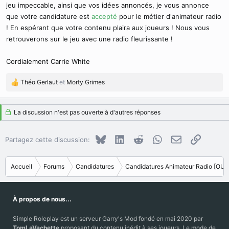
jeu impeccable, ainsi que vos idées annoncés, je vous annonce
que votre candidature est
accepté
pour le métier d'animateur radio
! En espérant que votre contenu plaira aux joueurs ! Nous vous
retrouverons sur le jeu avec une radio fleurissante !
Cordialement Carrie White
Théo Gerlaut
et
Morty Grimes
R
é
a
La discussion n'est pas ouverte à d'autres réponses
c
t
i
Bluesky
LinkedIn
Reddit
WhatsApp
E-mail
Copier le
Partagez cette discussion:
o
n
s
Accueil
Forums
Candidatures
Candidatures Animateur Radio [OU
:
À propos de nous...
Simple Roleplay est un serveur Garry's Mod fondé en mai 2020 par
TomLaVachette
proposant du contenu inédit à ses joueurs. Le mode de