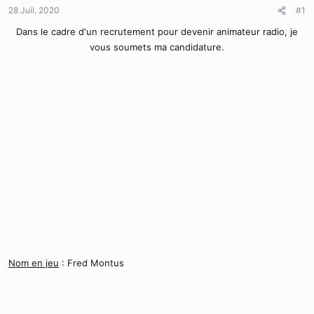
d
t
28 Juil. 2020
#1
e
l
Dans le cadre d'un recrutement pour devenir animateur radio, je
a
vous soumets ma candidature.​
d
i
s
c
u
s
s
i
o
n
Nom en jeu
: Fred Montus