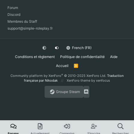
Forum
Discord
Membres du Staff
support@simple-roleplay.fr
French (FR)
Conditions et règlement
Politique de confidentialité
Aide
Accueil
R
S
S
®
Community platform by XenForo
© 2010-2025 XenForo Ltd.
Traduction
française par Nikodak
XenForo theme
by xenfocus
Groupe Steam
Forums
Actuellement
Connexion
S'inscrire
Rechercher