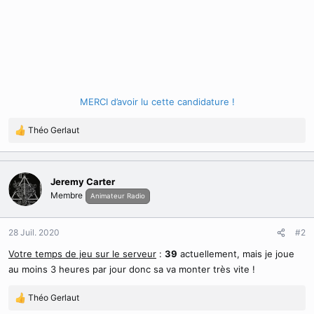
MERCI d’avoir lu cette candidature !
Théo Gerlaut
R
é
a
c
Jeremy Carter
t
Membre
Animateur Radio
i
o
n
28 Juil. 2020
#2
s
:
Votre temps de jeu sur le serveur
:
39
actuellement, mais je joue
au moins 3 heures par jour donc sa va monter très vite !
Théo Gerlaut
R