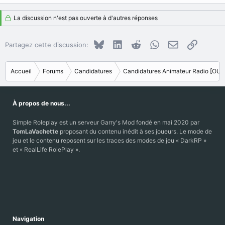
é
a
La discussion n'est pas ouverte à d'autres réponses
c
t
i
Bluesky
LinkedIn
Reddit
WhatsApp
E-mail
Copier le
Partagez cette discussion:
o
n
s
Accueil
Forums
Candidatures
Candidatures Animateur Radio [OU
:
À propos de nous...
Simple Roleplay est un serveur Garry's Mod fondé en mai 2020 par
TomLaVachette
proposant du contenu inédit à ses joueurs. Le mode de
jeu et le contenu reposent sur les traces des modes de jeu « DarkRP »
et « RealLife RolePlay ».
Navigation