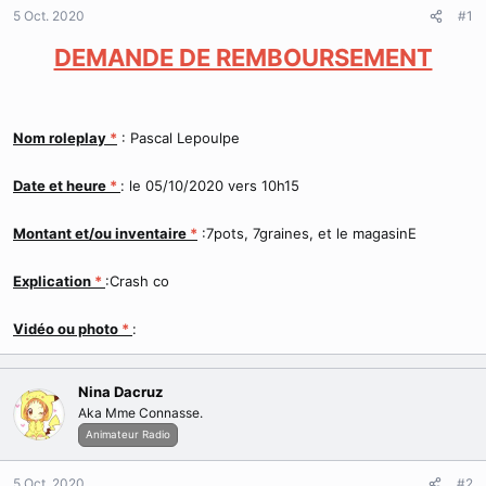
d
t
5 Oct. 2020
#1
e
l
DEMANDE DE REMBOURSEMENT
a
d
i
s
Nom roleplay
*
: Pascal Lepoulpe
c
u
s
Date et heure
*
: le 05/10/2020 vers 10h15
s
i
Montant et/ou inventaire
*
:7pots, 7graines, et le magasinE
o
n
Explication
*
:Crash co
Vidéo ou photo
*
:
Nina Dacruz
Aka Mme Connasse.
Animateur Radio
5 Oct. 2020
#2