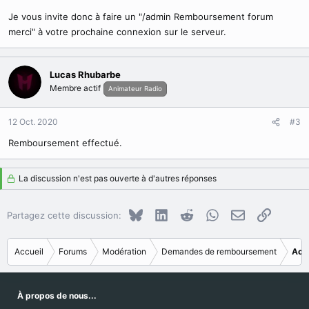
Je vous invite donc à faire un "/admin Remboursement forum
merci" à votre prochaine connexion sur le serveur.
Lucas Rhubarbe
Membre actif
Animateur Radio
12 Oct. 2020
#3
Remboursement effectué.
La discussion n'est pas ouverte à d'autres réponses
Bluesky
LinkedIn
Reddit
WhatsApp
E-mail
Copier le
Partagez cette discussion:
Accueil
Forums
Modération
Demandes de remboursement
Acc
À propos de nous...