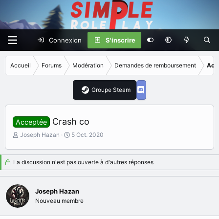
Connexion
S'inscrire
Accueil
Forums
Modération
Demandes de remboursement
Acc
Groupe Steam
Crash co
Acceptée
I
D
Joseph Hazan
5 Oct. 2020
n
a
i
t
t
e
La discussion n'est pas ouverte à d'autres réponses
i
d
a
e
t
d
Joseph Hazan
e
é
Nouveau membre
u
b
r
u