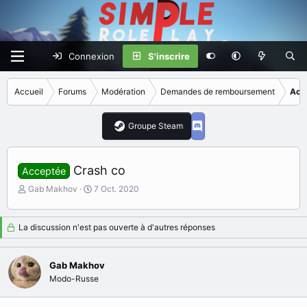
Connexion
S'inscrire
Accueil
Forums
Modération
Demandes de remboursement
Acc
Groupe Steam
Crash co
Acceptée
I
D
Gab Makhov
7 Oct. 2020
n
a
i
t
t
e
La discussion n'est pas ouverte à d'autres réponses
i
d
a
e
t
d
Gab Makhov
e
é
Modo-Russe
u
b
r
u