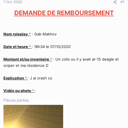
7 Oct. 2020
d
t
#1
e
DEMANDE DE REMBOURSEMENT
l
a
d
i
s
Nom roleplay
*
: Gab Makhov
c
u
Date et heure
*
: 18h34 le 07/10/2020
s
s
i
Montant et/ou inventaire
*
: Un colis ou il y avait ar-15 deagle et
o
sniper et ma résidence D
n
Explication
*
: J ai crash co
Vidéo ou photo
*
:
Pièces jointes