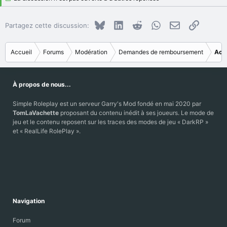
Bluesky
LinkedIn
Reddit
WhatsApp
E-mail
Copier le
Partagez cette discussion:
Accueil
Forums
Modération
Demandes de remboursement
Acc
À propos de nous...
Simple Roleplay est un serveur Garry's Mod fondé en mai 2020 par
TomLaVachette
proposant du contenu inédit à ses joueurs. Le mode de
jeu et le contenu reposent sur les traces des modes de jeu « DarkRP »
et « RealLife RolePlay ».
Navigation
Forum