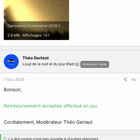
Garrysmod Screenshot 2020.10.07 - 18.33.46.50.png
2.6 MB · Affichages: 147
Théo Gerlaut
Loup de la nuit et du jour #bot 🐺
Animateur Radio
7 Oct. 2020
#2
Bonsoir,
Remboursement acceptée effectué en jeu.
Cordialement, Modérateur Théo Gerlaut
La discussion n'est pas ouverte à d'autres réponses