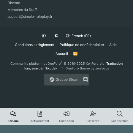
Discord
Membres du Staff
support@simple-roleplay.fr
French (FR)
Conditions et règlement
Politique de confidentialité
Aide
Accueil
R
S
S
®
Community platform by XenForo
© 2010-2025 XenForo Ltd.
Traduction
française par Nikodak
XenForo theme
by xenfocus
Groupe Steam
Forums
Actuellement
Connexion
S'inscrire
Rechercher