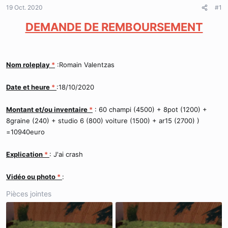
d
t
19 Oct. 2020
#1
e
l
DEMANDE DE REMBOURSEMENT
a
d
i
s
Nom roleplay
*
:Romain Valentzas
c
u
s
Date et heure
*
:18/10/2020
s
i
Montant et/ou inventaire
*
: 60 champi (4500) + 8pot (1200) +
o
8graine (240) + studio 6 (800) voiture (1500) + ar15 (2700) )
n
=10940euro
Explication
*
: J'ai crash
Vidéo ou photo
*
:
Pièces jointes