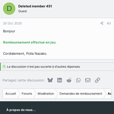
Deleted member 451
D
Guest
20 Oct. 2020
#3
Bonjour
Remboursement effectué en jeu.
Cordialement, Polia Nazako.
La discussion n'est pas ouverte à d'autres réponses
Bluesky
LinkedIn
Reddit
WhatsApp
E-mail
Copier le
Partagez cette discussion:
Accueil
Forums
Modération
Demandes de remboursement
Acc
À propos de nous...