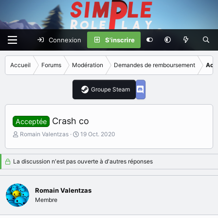
Connexion
S'inscrire
Accueil
Forums
Modération
Demandes de remboursement
Acc
Groupe Steam
Crash co
Acceptée
I
D
Romain Valentzas
19 Oct. 2020
n
a
i
t
t
e
La discussion n'est pas ouverte à d'autres réponses
i
d
a
e
t
d
Romain Valentzas
e
é
Membre
u
b
r
u