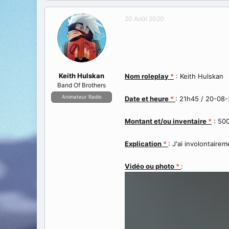
a
e
t
d
20 Août 2020
e
é
u
b
r
u
d
t
e
l
Keith Hulskan
Nom roleplay
*
: Keith Hulskan
a
Band Of Brothers
d
Animateur Radio
i
Date et heure
*
: 21h45 / 20-08
s
c
Montant et/ou inventaire
*
: 50
u
s
Explication
*
: J'ai involontaire
s
i
o
Vidéo ou photo
*
:
n