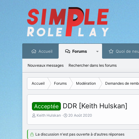
Accueil
Forums
Quoi de neu
Nouveaux messages
Rechercher dans les forums
Accueil
Forums
Modération
Demandes de remb
DDR [Keith Hulskan]
Acceptée
I
D
Keith Hulskan
20 Août 2020
n
a
i
t
t
e
La discussion n'est pas ouverte à d'autres réponses
i
d