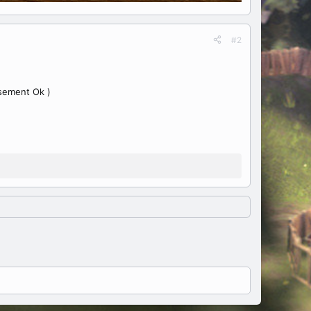
#2
sement Ok )