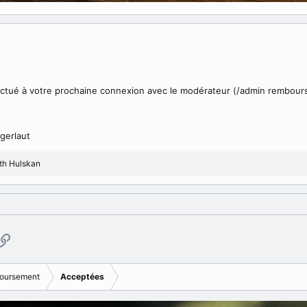
tué à votre prochaine connexion avec le modérateur (/admin rembour
gerlaut
th Hulskan
p
ail
Copier le lien
oursement
Acceptées