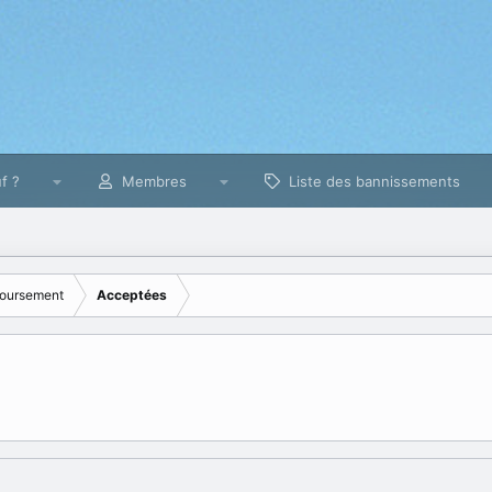
f ?
Membres
Liste des bannissements
oursement
Acceptées