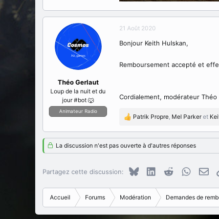
21 Août 2020
Bonjour Keith Hulskan,
Remboursement accepté et effec
Théo Gerlaut
Loup de la nuit et du
Cordialement, modérateur Théo 
jour #bot 🐺
Animateur Radio
Patrik Propre
,
Mel Parker
et
Kei
R
é
a
La discussion n'est pas ouverte à d'autres réponses
c
t
i
Bluesky
LinkedIn
Reddit
WhatsAp
E-m
Partagez cette discussion:
o
n
s
Accueil
Forums
Modération
Demandes de remb
: