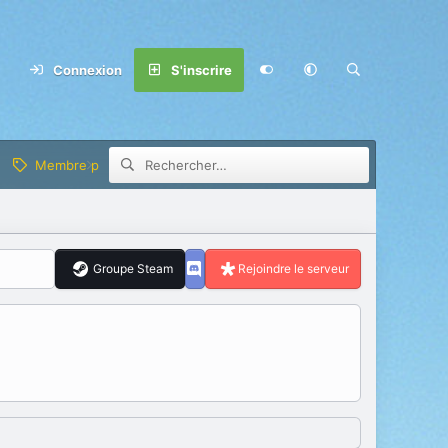
Connexion
S'inscrire
Membre privilège
Groupe Steam
Rejoindre le serveur