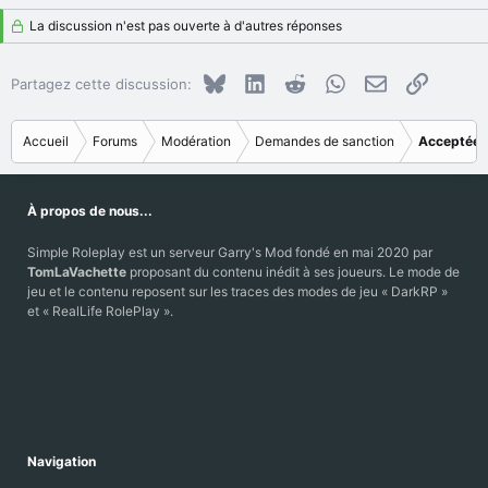
a
La discussion n'est pas ouverte à d'autres réponses
c
t
i
Bluesky
LinkedIn
Reddit
WhatsApp
E-mail
Copier le
Partagez cette discussion:
o
n
s
Accueil
Forums
Modération
Demandes de sanction
Acceptées
:
À propos de nous...
Simple Roleplay est un serveur Garry's Mod fondé en mai 2020 par
TomLaVachette
proposant du contenu inédit à ses joueurs. Le mode de
jeu et le contenu reposent sur les traces des modes de jeu « DarkRP »
et « RealLife RolePlay ».
Navigation