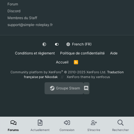
Forum
Discord
Membres du Staff
support@simple-roleplay.fr
French (FR)
Conditions et règlement
Politique de confidentialité
Aide
Accueil
R
S
S
®
Community platform by XenForo
© 2010-2025 XenForo Ltd.
Traduction
française par Nikodak
XenForo theme
by xenfocus
Groupe Steam
Forums
Actuellement
Connexion
S'inscrire
Rechercher