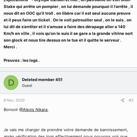
Stake qui arrête un pompier , on lui demande pourquoi il l’arrête , il
nous dit en OOC qu'il troll . on libère car il est seul aucune preuve
et il peux faire un ticket . On le voit patrouiller seul , on le suis , on
lui dit de s’arrêter et il s'amuse a faire des dérapage aller a 140
Km/h en ville , il vois qu'on le suis il se gare a la grande vitrine sort
son glock et nous tire dessus on le tue et il quitte le serveur .
Merci .
Preuves : les logs .
Deleted member 451
D
Guest
8 Nov. 2020
#2
Bonsoir
@Alexis Nikara
,
Je vais me charger de prendre votre demande de bannissement,
après vérification des logs effectivement nous pouvons voir que