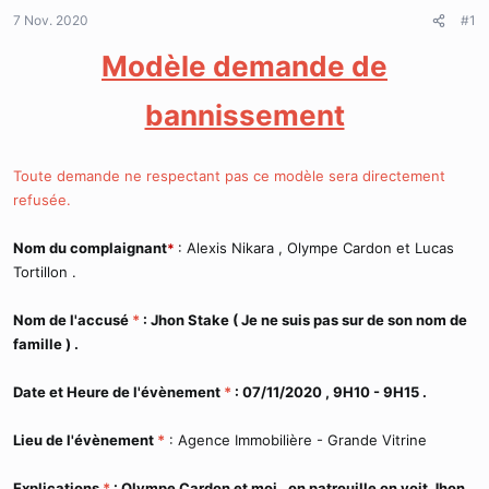
d
t
7 Nov. 2020
#1
e
l
Modèle demande de
a
d
i
bannissement
s
c
u
Toute demande ne respectant pas ce modèle sera directement
s
refusée.
s
i
o
Nom du complaignant
: Alexis Nikara , Olympe Cardon et Lucas
*
n
Tortillon .
Nom de l'accusé
*
: Jhon Stake ( Je ne suis pas sur de son nom de
famille ) .
Date et Heure de l'évènement
*
: 07/11/2020 , 9H10 - 9H15 .
Lieu de l'évènement
*
: Agence Immobilière - Grande Vitrine
Explications
*
: Olympe Cardon et moi , on patrouille on voit Jhon