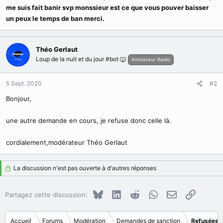
me suis fait banir svp monssieur est ce que vous pouver baisser
un peux le temps de ban merci.
Théo Gerlaut
Loup de la nuit et du jour #bot 🐺
Animateur Radio
5 Sept. 2020
#2
Bonjour,
une autre demande en cours, je refuse donc celle là.
cordialement,modérateur Théo Gerlaut
La discussion n'est pas ouverte à d'autres réponses
Bluesky
LinkedIn
Reddit
WhatsApp
E-mail
Copier le
Partagez cette discussion:
Accueil
Forums
Modération
Demandes de sanction
Refusées