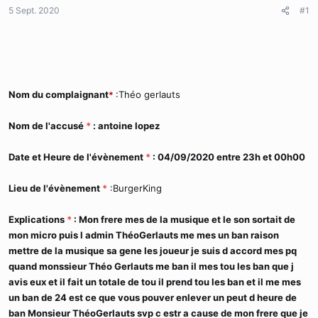
d
t
5 Sept. 2020
#1
e
l
a
d
i
s
Nom du complaignant
c
:Théo gerlauts
*
u
s
Nom de l'accusé
*
: antoine lopez
s
i
Date et Heure de l'évènement
*
: 04/09/2020 entre 23h et 00h00
o
n
Lieu de l'évènement
*
:BurgerKing
Explications
*
: Mon frere mes de la musique et le son sortait de
mon micro puis l admin ThéoGerlauts me mes un ban raison
mettre de la musique sa gene les joueur je suis d accord mes pq
quand monssieur Théo Gerlauts me ban il mes tou les ban que j
avis eux et il fait un totale de tou il prend tou les ban et il me mes
un ban de 24 est ce que vous pouver enlever un peut d heure de
ban Monsieur ThéoGerlauts svp c estr a cause de mon frere que je