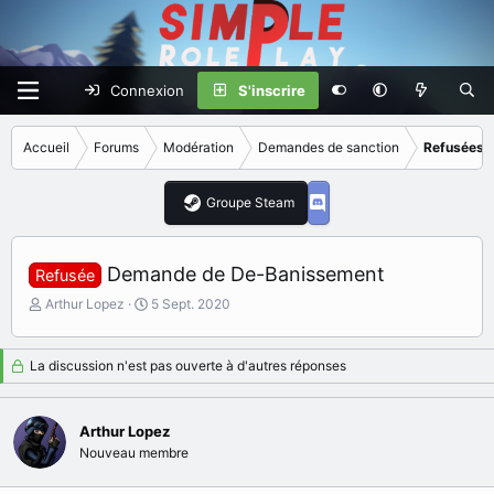
Connexion
S'inscrire
Accueil
Forums
Modération
Demandes de sanction
Refusées
Groupe Steam
Demande de De-Banissement
Refusée
I
D
Arthur Lopez
5 Sept. 2020
n
a
i
t
t
e
La discussion n'est pas ouverte à d'autres réponses
i
d
a
e
t
d
Arthur Lopez
e
é
Nouveau membre
u
b
r
u