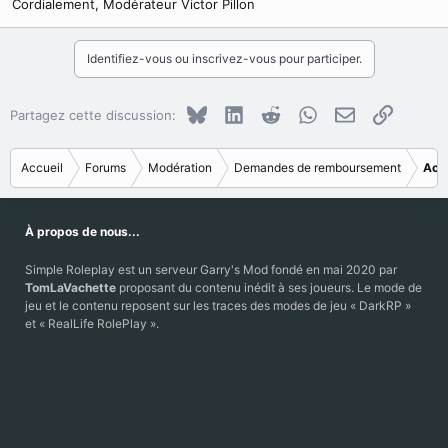
Cordialement, Modérateur Victor Pillon
Identifiez-vous ou inscrivez-vous pour participer.
Bluesky
LinkedIn
Reddit
WhatsApp
E-mail
Copier le
Partagez cette discussion:
Accueil
Forums
Modération
Demandes de remboursement
Acc
À propos de nous...
Simple Roleplay est un serveur Garry's Mod fondé en mai 2020 par
TomLaVachette
proposant du contenu inédit à ses joueurs. Le mode de
jeu et le contenu reposent sur les traces des modes de jeu « DarkRP »
et « RealLife RolePlay ».