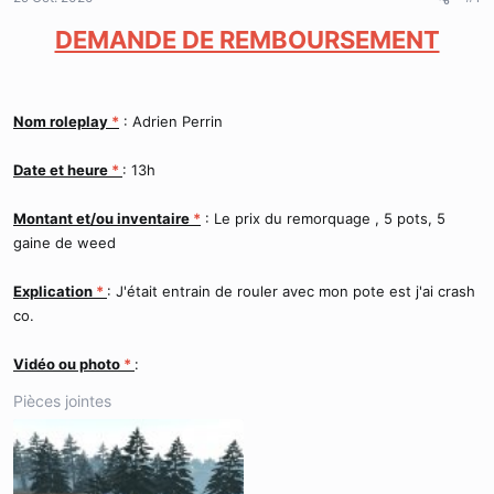
r
u
DEMANDE DE REMBOURSEMENT
d
t
e
l
a
d
Nom roleplay
*
: Adrien Perrin
i
s
Date et heure
*
: 13h
c
u
s
Montant et/ou inventaire
*
: Le prix du remorquage , 5 pots, 5
s
gaine de weed
i
o
Explication
*
: J'était entrain de rouler avec mon pote est j'ai crash
n
co.
Vidéo ou photo
*
:
Pièces jointes