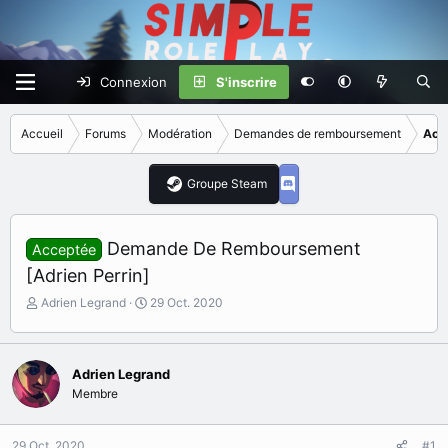
Connexion
S'inscrire
Accueil
Forums
Modération
Demandes de remboursement
Acc
Groupe Steam
Demande De Remboursement
Acceptée
[Adrien Perrin]
I
D
Adrien Legrand
29 Oct. 2020
n
a
i
t
t
e
i
Adrien Legrand
d
a
e
Membre
t
d
e
é
29 Oct. 2020
u
b
#1