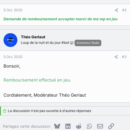
5 Oct. 2020
#2
Demande de remboursement accepter merci de me mp en jeu
Théo Gerlaut
Loup de la nuit et du jour #bot 🐺
Animateur Radio
5 Oct. 2020
#3
Bonsoir,
Remboursement effectué en jeu.
Cordialement, Modérateur Théo Gerlaut
La discussion n'est pas ouverte à d'autres réponses
Bluesky
LinkedIn
Reddit
WhatsApp
E-mail
Copier le
Partagez cette discussion: