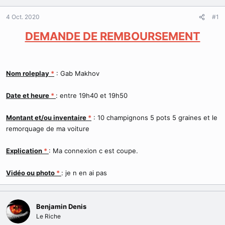
r
u
4 Oct. 2020
d
t
#1
e
DEMANDE DE REMBOURSEMENT
l
a
d
i
s
Nom roleplay
*
: Gab Makhov
c
u
Date et heure
*
: entre 19h40 et 19h50
s
s
i
Montant et/ou inventaire
*
: 10 champignons 5 pots 5 graines et le
o
remorquage de ma voiture
n
Explication
*
: Ma connexion c est coupe.
Vidéo ou photo
*
: je n en ai pas
Benjamin Denis
Le Riche