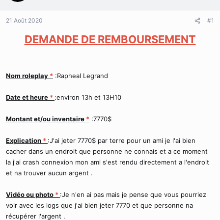
r
u
d
t
21 Août 2020
#1
e
l
DEMANDE DE REMBOURSEMENT
a
d
i
s
Nom roleplay
*
:Rapheal Legrand
c
u
s
Date et heure
*
:environ 13h et 13H10
s
i
Montant et/ou inventaire
*
:7770$
o
n
Explication
*
:J'ai jeter 7770$ par terre pour un ami je l'ai bien
cacher dans un endroit que personne ne connais et a ce moment
la j'ai crash connexion mon ami s'est rendu directement a l'endroit
et na trouver aucun argent .
Vidéo ou photo
*
:Je n'en ai pas mais je pense que vous pourriez
voir avec les logs que j'ai bien jeter 7770 et que personne na
récupérer l'argent .