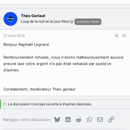
Théo Gerlaut
Loup de la nuit et du jour #bot 🐺
Animateur Radio
21 Août 2020
#2
Bonjour Raphaël Legrand
Remboursement refusée, nous n'avons malheureusement aucune
preuve que votre argent n'a pas était ramassé par quelq'un
d'autres.
Cordialement, modérateur Théo gerlaut
La discussion n'est pas ouverte à d'autres réponses
Bluesky
LinkedIn
Reddit
WhatsApp
E-mail
Copier le
Partagez cette discussion: