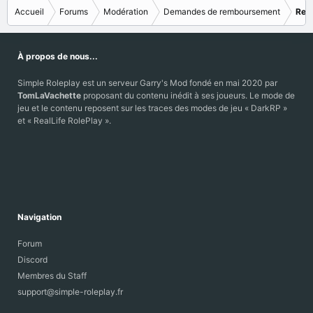
Accueil
Forums
Modération
Demandes de remboursement
Ref
À propos de nous...
Simple Roleplay est un serveur Garry's Mod fondé en mai 2020 par
TomLaVachette
proposant du contenu inédit à ses joueurs. Le mode de
jeu et le contenu reposent sur les traces des modes de jeu « DarkRP »
et « RealLife RolePlay ».
Navigation
Forum
Discord
Membres du Staff
support@simple-roleplay.fr