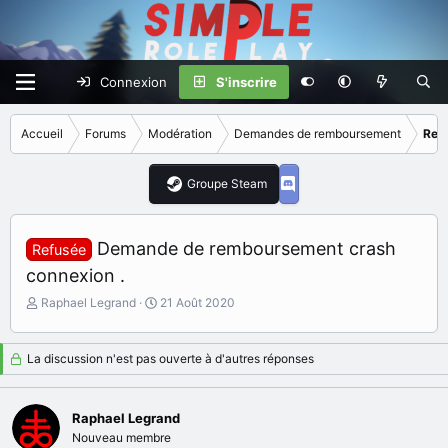
Connexion
S'inscrire
Accueil
Forums
Modération
Demandes de remboursement
Ref
Groupe Steam
Demande de remboursement crash
Refusée
connexion .
I
D
Raphael Legrand
21 Août 2020
n
a
i
t
t
e
La discussion n'est pas ouverte à d'autres réponses
i
d
a
e
t
d
Raphael Legrand
e
é
Nouveau membre
u
b