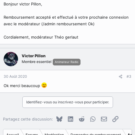
Bonjour victor Pillon,
Remboursement accepté et effectué à votre prochaine connexion
avec le modérateur (/admin remboursement Ok)
Cordialement, modérateur Théo gerlaut
Victor Pillon
Membre essentiel
Animateur Radio
30 Août 2020
#3
Ok merci beaucoup
Identifiez-vous ou inscrivez-vous pour participer.
Bluesky
LinkedIn
Reddit
WhatsApp
E-mail
Copier le
Partagez cette discussion:
Accueil
Forums
Modération
Demandes de remboursement
Acc