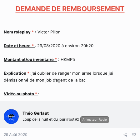
r
u
DEMANDE DE REMBOURSEMENT
d
t
e
l
a
Nom roleplay
*
: Victor Pillon
d
i
s
Date et heure
*
: 29/08/2020 à environ 20h20
c
u
Montant et/ou inventaire
*
: HKMP5
s
s
i
Explication
*
:j’ai oublier de ranger mon arme lorsque j’ai
o
démissionné de mon job d’agent de la bac
n
Vidéo ou photo
*
:
Théo Gerlaut
Loup de la nuit et du jour #bot 🐺
Animateur Radio
29 Août 2020
#2