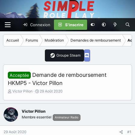
Connexion
S'inscrire
Accueil
Forums
Modération
Demandes de remboursement
Acc
Groupe Steam
Demande de remboursement
Acceptée
HKMP5 - Victor Pillon
I
D
Victor Pillon
29 Août 2020
n
a
i
t
t
e
Victor Pillon
i
d
Membre essentiel
Animateur Radio
a
e
t
d
e
é
29 Août 2020
#1
u
b