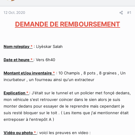
r
u
d
t
12 Oct. 2020
#1
e
l
DEMANDE DE REMBOURSEMENT
a
d
i
s
Nom roleplay
*
: Llyèskar Salah
c
u
s
Date et heure
*
: Vers 6h40
s
i
Montant et/ou inventaire
*
: 10 Champis , 8 pots , 8 graines , Un
o
incurbateur , un fourneau ainsi qu'un extracteur
n
Explication
*
: J'était sur le tunnel et un policier met fonçé dedans,
mon véhicule s'est retrouver coincer dans le sien alors je suis
monter dedans pour essayer de le reprendre mais cependant je
suis resté bloquer sur le toit . ( Les items que j'ai mentionner était
entreposer à l'entrepôt A )
Vidéo ou photo
*
: voici les preuves en video :