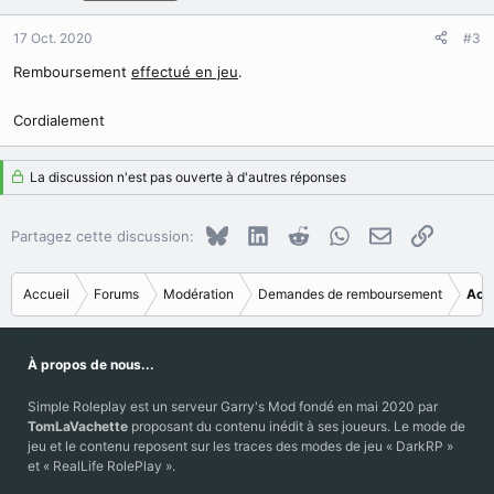
17 Oct. 2020
#3
Remboursement
effectué en jeu
.
Cordialement
La discussion n'est pas ouverte à d'autres réponses
Bluesky
LinkedIn
Reddit
WhatsApp
E-mail
Copier le
Partagez cette discussion:
Accueil
Forums
Modération
Demandes de remboursement
Acc
À propos de nous...
Simple Roleplay est un serveur Garry's Mod fondé en mai 2020 par
TomLaVachette
proposant du contenu inédit à ses joueurs. Le mode de
jeu et le contenu reposent sur les traces des modes de jeu « DarkRP »
et « RealLife RolePlay ».