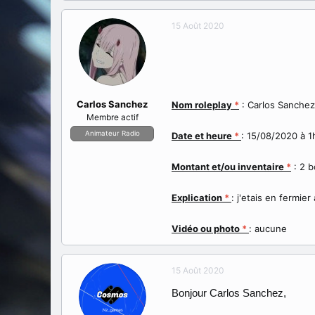
a
e
t
d
15 Août 2020
e
é
u
b
r
u
d
t
e
l
Carlos Sanchez
Nom roleplay
*
: Carlos Sanchez
a
Membre actif
d
Animateur Radio
i
Date et heure
*
: 15/08/2020 à 
s
c
Montant et/ou inventaire
*
: 2 b
u
s
Explication
*
: j'etais en fermie
s
i
o
Vidéo ou photo
*
: aucune
n
15 Août 2020
Bonjour Carlos Sanchez,