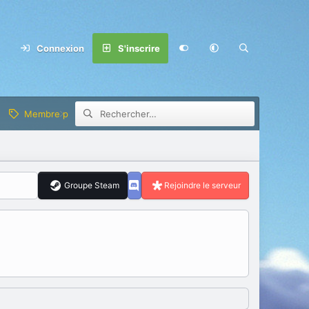
Connexion
S'inscrire
Membre privilège
Groupe Steam
Rejoindre le serveur