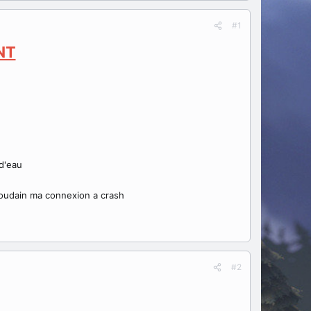
#1
NT
 d'eau
 soudain ma connexion a crash
#2