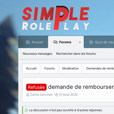
Accueil
Forums
Quoi de neu
Nouveaux messages
Rechercher dans les forums
Accueil
Forums
Modération
Demandes de remb
demande de rembourseme
Refusée
I
D
Carlos Sanchez
15 Août 2020
n
a
i
t
t
e
La discussion n'est pas ouverte à d'autres réponses
i
d