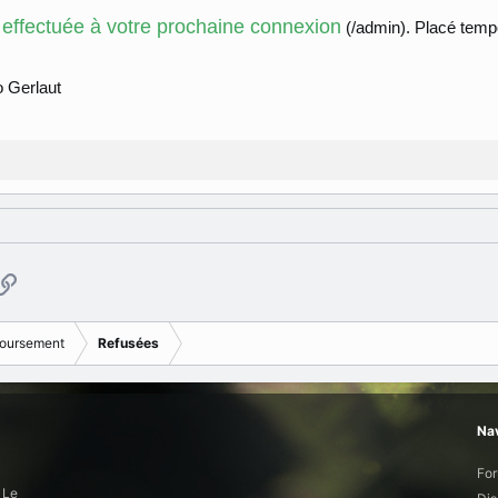
 effectuée à votre prochaine connexion
(/admin). Placé temp
 Gerlaut
p
ail
Copier le lien
oursement
Refusées
Nav
Fo
 Le