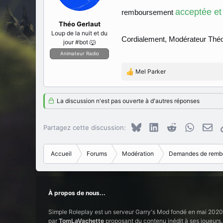
acceptée et
remboursement
Théo Gerlaut
Loup de la nuit et du
Cordialement, Modérateur Théo
jour #bot 🐺
Animateur Radio
Mel Parker
R
é
a
La discussion n'est pas ouverte à d'autres réponses
c
t
i
Bluesky
LinkedIn
Reddit
WhatsAp
E-m
Partagez cette discussion:
o
n
s
Accueil
Forums
Modération
Demandes de remb
:
À propos de nous...
Simple Roleplay est un serveur Garry's Mod fondé en mai 2020
par
TomLaVachette
proposant du contenu inédit à ses joueurs.