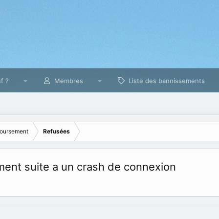
f ?
Membres
Liste des bannissements
oursement
Refusées
nt suite a un crash de connexion