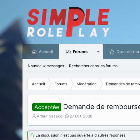
Accueil
Forums
Quoi de neu
Nouveaux messages
Rechercher dans les forums
Accueil
Forums
Modération
Demandes de remb
Demande de rembourse
Acceptée
I
D
Arthur Nazako
27 Oct. 2020
n
a
i
t
t
e
La discussion n'est pas ouverte à d'autres réponses
i
d