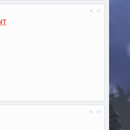
#1
NT
#2