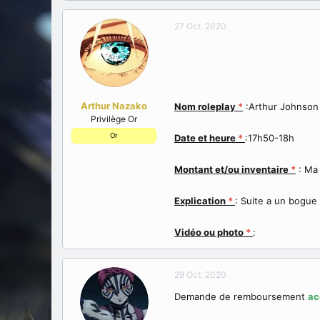
a
e
t
d
27 Oct. 2020
e
é
u
b
r
u
d
t
e
l
Arthur Nazako
Nom roleplay
*
:Arthur Johnson
a
Privilège Or
d
Or
i
Date et heure
*
:17h50-18h
s
c
Montant et/ou inventaire
*
: Ma 
u
s
Explication
*
: Suite a un bogue
s
i
o
Vidéo ou photo
*
:
n
29 Oct. 2020
Demande de remboursement
ac