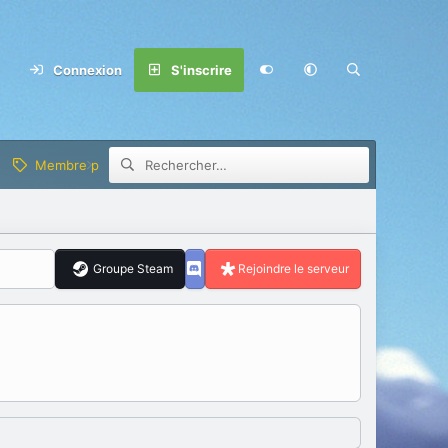
Connexion
S'inscrire
Membre privilège
Groupe Steam
Rejoindre le serveur