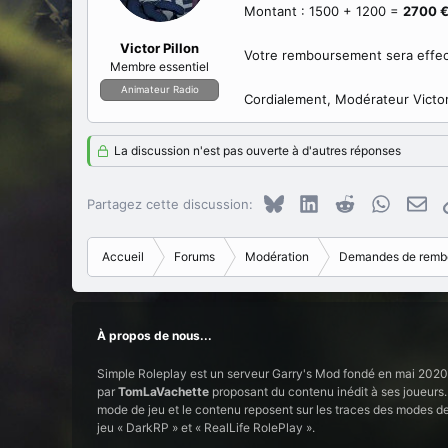
Montant : 1500 + 1200 =
2700 
Victor Pillon
Votre remboursement sera effect
Membre essentiel
Animateur Radio
Cordialement, Modérateur Victor
La discussion n'est pas ouverte à d'autres réponses
Bluesky
LinkedIn
Reddit
WhatsAp
E-m
Partagez cette discussion:
Accueil
Forums
Modération
Demandes de remb
À propos de nous...
Simple Roleplay est un serveur Garry's Mod fondé en mai 2020
par
TomLaVachette
proposant du contenu inédit à ses joueurs.
mode de jeu et le contenu reposent sur les traces des modes d
jeu « DarkRP » et « RealLife RolePlay ».