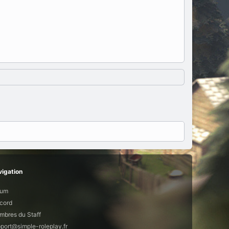
igation
rum
cord
bres du Staff
port@simple-roleplay.fr