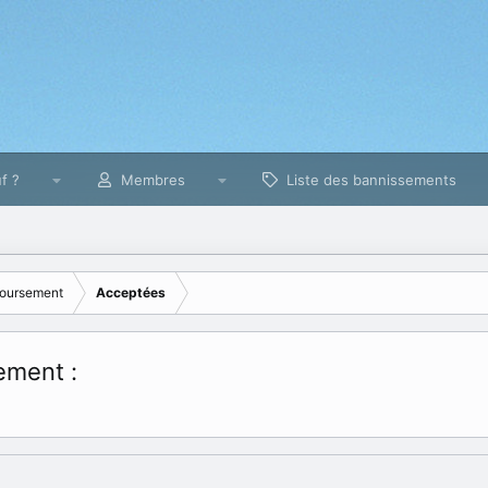
f ?
Membres
Liste des bannissements
oursement
Acceptées
ment :