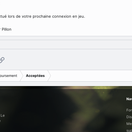
€
ué lors de votre prochaine connexion en jeu.
 Pillon
p
ail
Copier le lien
oursement
Acceptées
Nav
Fo
 Le
Dis
e
Mem
sup