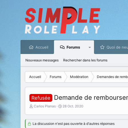
Accueil
Forums
Quoi de neu
Nouveaux messages
Rechercher dans les forums
Accueil
Forums
Modération
Demandes de remb
Demande de rembourse
Refusée
I
D
Carlos Planas
28 Oct. 2020
n
a
i
t
t
e
La discussion n'est pas ouverte à d'autres réponses
i
d