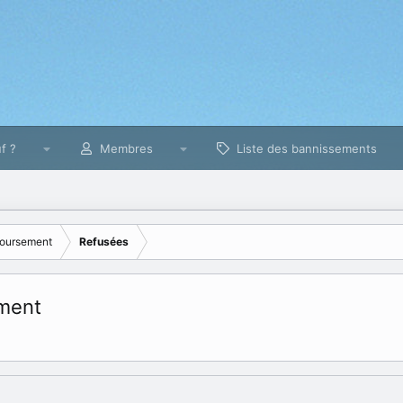
f ?
Membres
Liste des bannissements
oursement
Refusées
ment