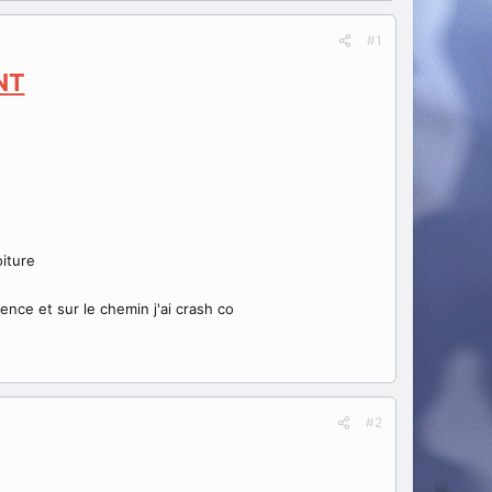
#1
NT
iture
ence et sur le chemin j'ai crash co
#2