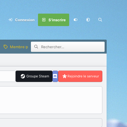
Connexion
S'inscrire
Membre privilège
Groupe Steam
Rejoindre le serveur