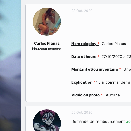
a
e
t
d
28 Oct. 2020
e
é
u
b
r
u
d
t
e
l
Carlos Planas
Nom roleplay
*
:Carlos Planas
a
Nouveau membre
d
i
Date et heure
*
:27/10/2020 a 2
s
c
Montant et/ou inventaire
*
:Une 
u
s
Explication
*
: J'ai commander a 
s
i
o
Vidéo ou photo
*
: Aucune
n
29 Oct. 2020
Demande de remboursement
ac