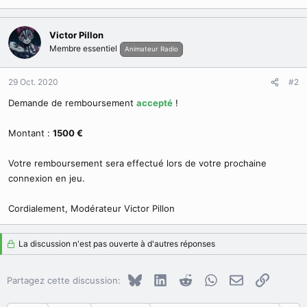
Victor Pillon
Membre essentiel
Animateur Radio
29 Oct. 2020
#2
Demande de remboursement
accepté
!
Montant :
1500 €
Votre remboursement sera effectué lors de votre prochaine
connexion en jeu.
Cordialement, Modérateur Victor Pillon
La discussion n'est pas ouverte à d'autres réponses
Bluesky
LinkedIn
Reddit
WhatsApp
E-mail
Copier le
Partagez cette discussion: