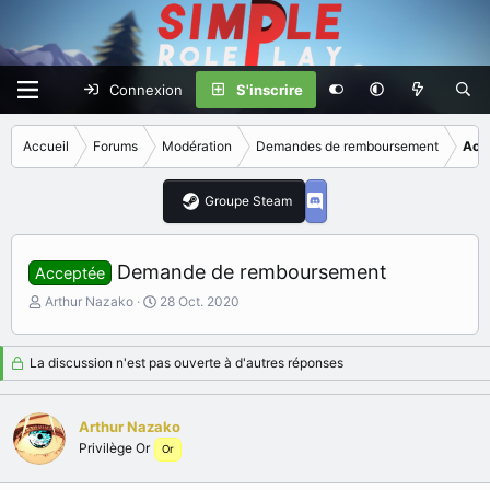
Connexion
S'inscrire
Accueil
Forums
Modération
Demandes de remboursement
Acc
Groupe Steam
Demande de remboursement
Acceptée
I
D
Arthur Nazako
28 Oct. 2020
n
a
i
t
t
e
La discussion n'est pas ouverte à d'autres réponses
i
d
a
e
t
d
Arthur Nazako
e
é
Privilège Or
Or
u
b
r
u