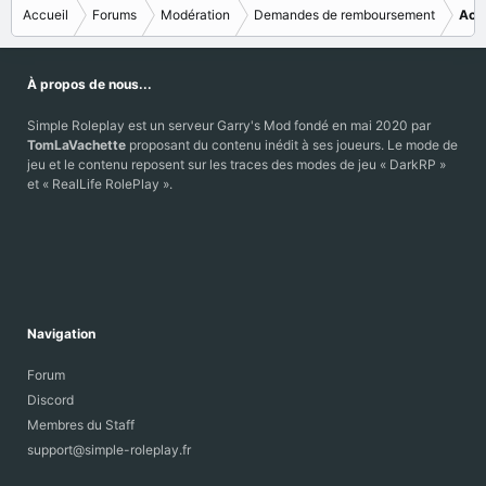
Accueil
Forums
Modération
Demandes de remboursement
Acc
À propos de nous...
Simple Roleplay est un serveur Garry's Mod fondé en mai 2020 par
TomLaVachette
proposant du contenu inédit à ses joueurs. Le mode de
jeu et le contenu reposent sur les traces des modes de jeu « DarkRP »
et « RealLife RolePlay ».
Navigation
Forum
Discord
Membres du Staff
support@simple-roleplay.fr