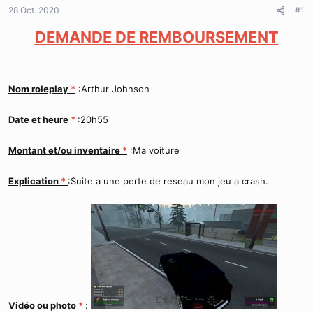
d
t
28 Oct. 2020
#1
e
l
DEMANDE DE REMBOURSEMENT
a
d
i
s
Nom roleplay
*
:Arthur Johnson
c
u
s
Date et heure
*
:20h55
s
i
Montant et/ou inventaire
*
:Ma voiture
o
n
Explication
*
:Suite a une perte de reseau mon jeu a crash.
Vidéo ou photo
*
: