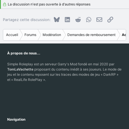
La discussion n'est pas ouverte à d'autres réponses
Bluesky
LinkedIn
Reddit
WhatsApp
E-mail
Copier le
Partagez cette discussion:
Accueil
Forums
Modération
Demandes de remboursement
Acc
À propos de nous...
Simple Roleplay est un serveur Garry's Mod fondé en mai 2020 par
TomLaVachette
proposant du contenu inédit à ses joueurs. Le mode de
jeu et le contenu reposent sur les traces des modes de jeu « DarkRP »
et « RealLife RolePlay ».
Navigation