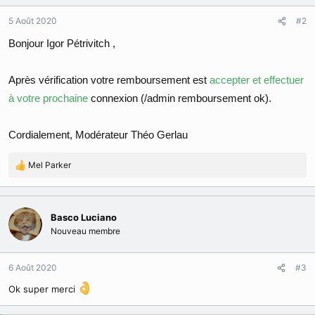
5 Août 2020
#2
Bonjour Igor Pétrivitch ,
Après vérification votre remboursement est
accepter et effectuer
à votre prochaine
connexion (/admin remboursement ok).
Cordialement, Modérateur Théo Gerlau
Mel Parker
R
é
a
c
Basco Luciano
t
Nouveau membre
i
o
n
6 Août 2020
#3
s
:
Ok super merci