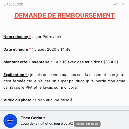
d
t
5 Août 2020
#1
e
l
DEMANDE DE REMBOURSEMENT
a
d
i
s
Nom roleplay
*
: Igor Pétrovitch
c
u
s
Date et heure
*
: 5 août 2020 a 14h18
s
i
Montant et/ou inventaire
*
: AR-15 avec des munitions (3800€)
o
n
Explication
*
: je suis descendu au sous sol du musée et mon jeux
c’est fermée car je n’ai pas un super pc, ducoup j’ai perdu mon arme
car j’avais le PPA et je l’avais sur moi voilà.
Vidéo ou photo
*
: Non aucune désolé
Théo Gerlaut
Loup de la nuit et du jour #bot 🐺
Animateur Radio