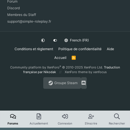
Forum
Discord
Membres du Staff
support@simple-roleplay.fr
French (FR)
Conditions et règlement
Politique de confidentialité
Aide
Accueil
R
S
S
®
Community platform by XenForo
© 2010-2025 XenForo Ltd.
Traduction
française par Nikodak
XenForo theme
by xenfocus
Groupe Steam
Forums
Actuellement
Connexion
S'inscrire
Rechercher