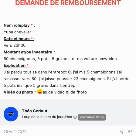
DEMANDE DE REMBOURSEMENT
d
t
e
l
a
d
Nom roleplay
*
:
i
Yuba chevalier
s
Date et heure
*
:
c
Vers 23h00
u
s
Montant et/ou inventaire
*
:
s
60 champignons, 5 pots, 5 graines, et ma voiture bmw bleu.
i
Explication
*
:
o
J'ai perdu tout sa dans l'entrepôt C, j'ai mis 5 champignons j'ai
n
ramasser vers 60, j'ai jaisse pousser 23 champignons. Et j'ai perdu
5 pots insi que 5 grains dans l.'entrep
Vidéo ou photo
*
as de vidéo ni de fhoto
Théo Gerlaut
Loup de la nuit et du jour #bot 🐺
Animateur Radio
25 Août 2020
#2