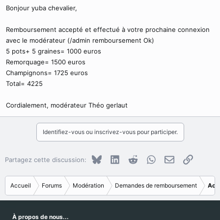
Bonjour yuba chevalier,
Remboursement accepté et effectué à votre prochaine connexion
avec le modérateur (/admin remboursement Ok)
5 pots+ 5 graines= 1000 euros
Remorquage= 1500 euros
Champignons= 1725 euros
Total= 4225
Cordialement, modérateur Théo gerlaut
Identifiez-vous ou inscrivez-vous pour participer.
Bluesky
LinkedIn
Reddit
WhatsApp
E-mail
Copier le
Partagez cette discussion:
Accueil
Forums
Modération
Demandes de remboursement
Acc
À propos de nous...