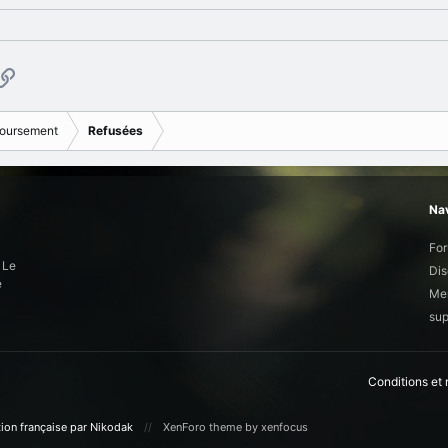
p
ail
Copier le lien
oursement
Refusées
Nav
Fo
 Le
Dis
e
Mem
sup
Conditions et
ion française par Nikodak
XenForo theme
by xenfocus