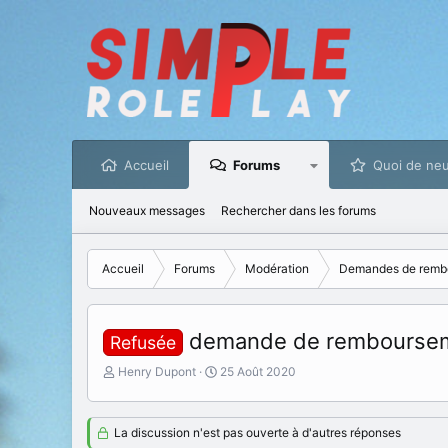
Accueil
Forums
Quoi de neu
Nouveaux messages
Rechercher dans les forums
Accueil
Forums
Modération
Demandes de remb
demande de rembourse
Refusée
I
D
Henry Dupont
25 Août 2020
n
a
i
t
t
e
La discussion n'est pas ouverte à d'autres réponses
i
d