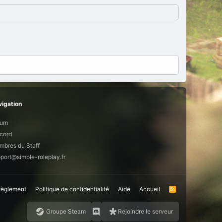
igation
rum
cord
bres du Staff
port@simple-roleplay.fr
 règlement
Politique de confidentialité
Aide
Accueil
R
S
S
Groupe Steam
Rejoindre le serveur