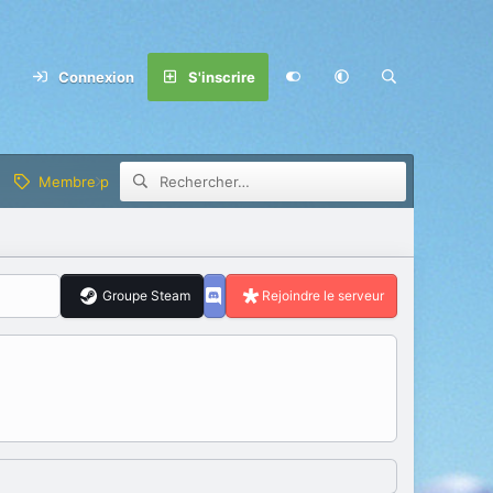
Connexion
S'inscrire
Membre privilège
Groupe Steam
Rejoindre le serveur