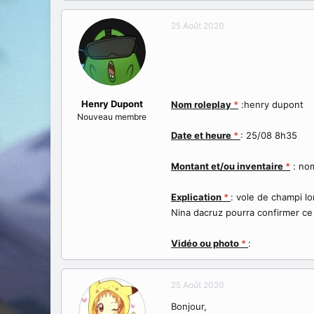
a
e
t
d
25 Août 2020
e
é
u
b
r
u
d
t
e
l
Henry Dupont
Nom roleplay
*
:henry dupont
a
Nouveau membre
d
i
Date et heure
*
: 25/08 8h35
s
c
Montant et/ou inventaire
*
: nom
u
s
Explication
*
: vole de champi l
s
i
Nina dacruz pourra confirmer ce 
o
n
Vidéo ou photo
*
:
25 Août 2020
Bonjour,