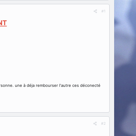
#1
NT
personne. une à déja rembourser l'autre ces déconecté
#2