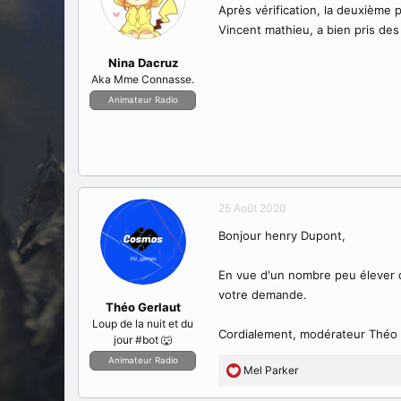
Après vérification, la deuxième 
Vincent mathieu, a bien pris des
Nina Dacruz
Aka Mme Connasse.
Animateur Radio
25 Août 2020
Bonjour henry Dupont,
En vue d'un nombre peu élever d
votre demande.
Théo Gerlaut
Loup de la nuit et du
Cordialement, modérateur Théo 
jour #bot 🐺
Animateur Radio
Mel Parker
R
é