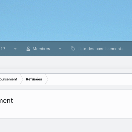
f ?
Membres
Liste des bannissements
oursement
Refusées
ment