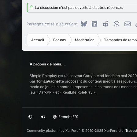
a
La discussion n'est pas ouverte à d'autres réponses
c
t
i
Bluesky
LinkedIn
Reddit
WhatsAp
E-m
Partagez cette discussion:
o
n
s
Accueil
Forums
Modération
Demandes de remb
:
À propos de nous...
Simple Roleplay est un serveur Garry's Mod fondé en mai 2020
par
TomLaVachette
proposant du contenu inédit à ses joueurs.
mode de jeu et le contenu reposent sur les traces des modes d
jeu « DarkRP » et « RealLife RolePlay ».
French (FR)
®
Community platform by XenForo
© 2010-2025 XenForo Ltd.
Traduct