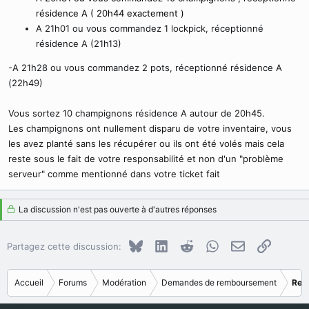
résidence A ( 20h44 exactement )
A 21h01 ou vous commandez 1 lockpick, réceptionné
résidence A (21h13)
-A 21h28 ou vous commandez 2 pots, réceptionné résidence A
(22h49)
Vous sortez 10 champignons résidence A autour de 20h45.
Les champignons ont nullement disparu de votre inventaire, vous
les avez planté sans les récupérer ou ils ont été volés mais cela
reste sous le fait de votre responsabilité et non d'un "problème
serveur" comme mentionné dans votre ticket fait
La discussion n'est pas ouverte à d'autres réponses
Bluesky
LinkedIn
Reddit
WhatsApp
E-mail
Copier le
Partagez cette discussion:
Accueil
Forums
Modération
Demandes de remboursement
Ref