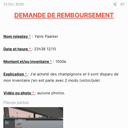
d
t
12 Oct. 2020
#1
e
l
DEMANDE DE REMBOURSEMENT
a
d
i
s
Nom roleplay
*
: Yanis Paarker
c
u
s
Date et heure
*
: 22h38 12/10
s
i
Montant et/ou inventaire
*
: 1500e
o
n
Explication
*
: J'ai acheté des champignons et il sont disparu de
mon inventaire j'en est parle avec 2 modo (victor/jule)
Vidéo ou photo
*
: aucune photos.
Pièces jointes