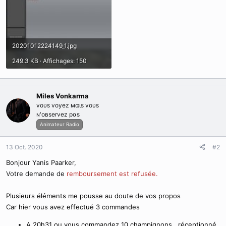
20201012224149_1.jpg
249.3 KB · Affichages: 150
Miles Vonkarma
voυѕ voyez мαιѕ voυѕ
ɴ'oвѕervez pαѕ
Animateur Radio
13 Oct. 2020
#2
Bonjour Yanis Paarker,
Votre demande de
remboursement est refusée.
Plusieurs éléments me pousse au doute de vos propos
Car hier vous avez effectué 3 commandes
A 20h31 ou vous commandez 10 champignons , réceptionné