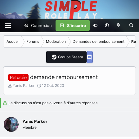
Connexion
S'inscrire
Accueil
Forums
Modération
Demandes de remboursement
Ref
Groupe Steam
demande remboursement
Refusée
I
D
Yanis Parker
12 Oct. 2020
n
a
i
t
t
e
La discussion n'est pas ouverte à d'autres réponses
i
d
a
e
t
d
Yanis Parker
e
é
Membre
u
b
r
u