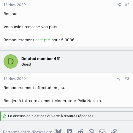
15 Nov. 2020
#2
Bonjour,
Vous aviez ramassé vos pots.
Remboursement
accepté
pour 5 900€.
Deleted member 451
D
Guest
15 Nov. 2020
#3
Remboursement effectué en jeu.
Bon jeu à toi, cordialement Modérateur Polia Nazako.
La discussion n'est pas ouverte à d'autres réponses
Bluesky
LinkedIn
Reddit
WhatsApp
E-mail
Copier le
Partagez cette discussion: