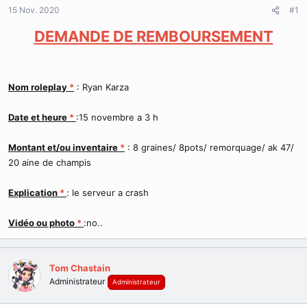
d
t
15 Nov. 2020
#1
e
l
DEMANDE DE REMBOURSEMENT
a
d
i
s
Nom roleplay
*
: Ryan Karza
c
u
s
Date et heure
*
:15 novembre a 3 h
s
i
Montant et/ou inventaire
*
: 8 graines/ 8pots/ remorquage/ ak 47/
o
20 aine de champis
n
Explication
*
: le serveur a crash
Vidéo ou photo
*
:no..
Tom Chastain
Administrateur
Administrateur