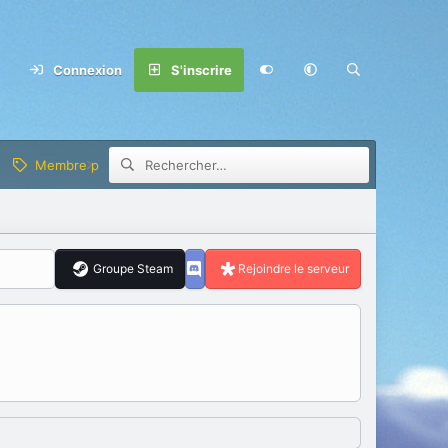
Connexion
S'inscrire
Membre privilège
Groupe Steam
Rejoindre le serveur