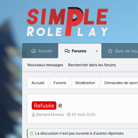
Accueil
Forums
Quoi de neu
Nouveaux messages
Rechercher dans les forums
Accueil
Forums
Modération
Demandes de sanct
e
Refusée
I
D
Bernard Moreau
30 Août 2020
n
a
i
t
t
e
La discussion n'est pas ouverte à d'autres réponses
i
d