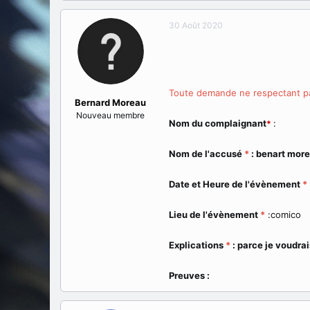
a
e
t
d
30 Août 2020
e
é
u
b
r
u
d
t
e
Toute demande ne respectant pa
l
Bernard Moreau
a
Nouveau membre
d
Nom du complaignant
:
*
i
s
Nom de l'accusé
*
: benart mor
c
u
s
Date et Heure de l'évènement
*
s
i
Lieu de l'évènement
*
:comico
o
n
Explications
*
: parce je voudrai
Preuves :