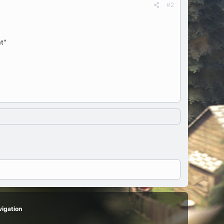
#2
t"
igation