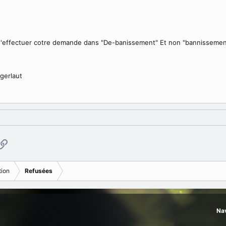
'effectuer cotre demande dans "De-banissement" Et non "bannissemen
gerlaut
p
ail
Copier le lien
ion
Refusées
Nav