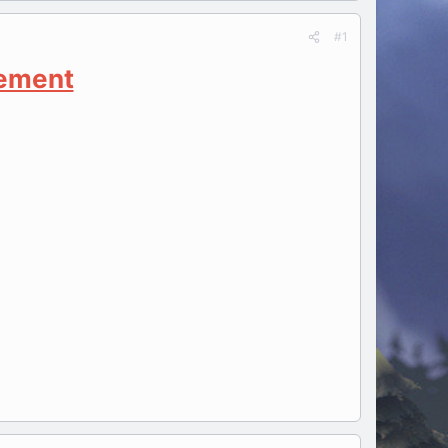
#1
ement