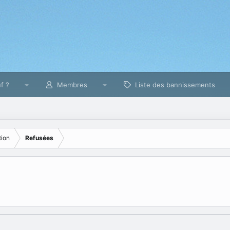
f ?
Membres
Liste des bannissements
ion
Refusées