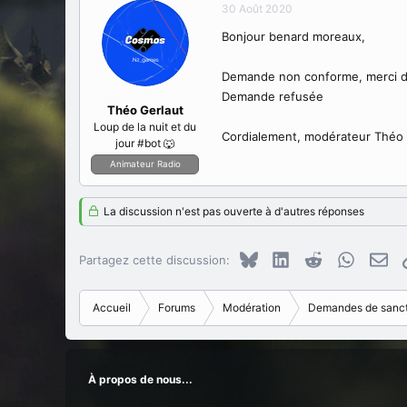
30 Août 2020
Bonjour benard moreaux,
Demande non conforme, merci d
Demande refusée
Théo Gerlaut
Loup de la nuit et du
Cordialement, modérateur Théo 
jour #bot 🐺
Animateur Radio
La discussion n'est pas ouverte à d'autres réponses
Bluesky
LinkedIn
Reddit
WhatsAp
E-m
Partagez cette discussion:
Accueil
Forums
Modération
Demandes de sanct
À propos de nous...