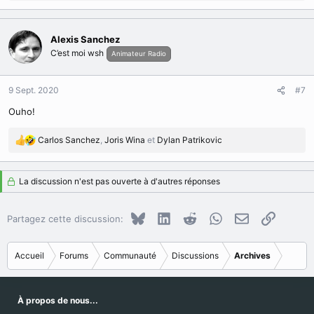
é
a
c
Alexis Sanchez
t
C’est moi wsh
Animateur Radio
i
o
n
9 Sept. 2020
#7
s
:
Ouho!
Carlos Sanchez
,
Joris Wina
et
Dylan Patrikovic
R
é
a
La discussion n'est pas ouverte à d'autres réponses
c
t
i
Bluesky
LinkedIn
Reddit
WhatsApp
E-mail
Copier le
Partagez cette discussion:
o
n
s
Accueil
Forums
Communauté
Discussions
Archives
:
À propos de nous...