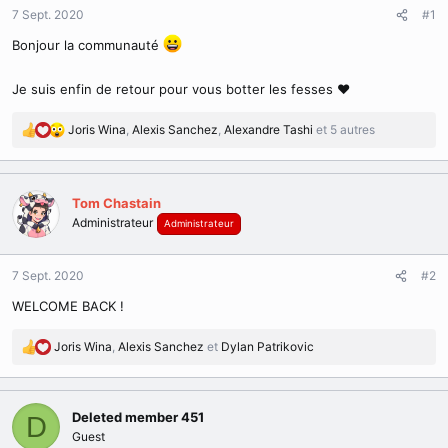
d
t
7 Sept. 2020
#1
e
l
Bonjour la communauté
a
d
Je suis enfin de retour pour vous botter les fesses ♥
i
s
Joris Wina
,
Alexis Sanchez
,
Alexandre Tashi
et 5 autres
c
R
u
é
s
a
s
c
Tom Chastain
i
t
Administrateur
o
Administrateur
i
n
o
n
7 Sept. 2020
#2
s
:
WELCOME BACK !
Joris Wina
,
Alexis Sanchez
et
Dylan Patrikovic
R
é
a
c
Deleted member 451
D
t
Guest
i