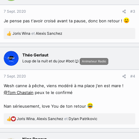
o
n
7 Sept. 2020
#3
s
Je pense pas t'avoir croisé avant ta pause, donc bon retour !
:
Joris Wina
et
Alexis Sanchez
R
é
a
c
Théo Gerlaut
t
Loup de la nuit et du jour #bot 🐺
Animateur Radio
i
o
n
7 Sept. 2020
#4
s
Wesh canne à pêche, viens modéré à ma place j'en est mare !
:
@Tom Chastain
peux te le confirmé
Nan sérieusement, love You de ton retour
Joris Wina
,
Alexis Sanchez
et
Dylan Patrikovic
R
é
a
c