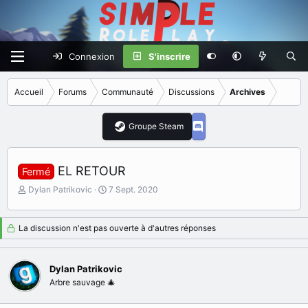
Connexion
S'inscrire
Accueil
Forums
Communauté
Discussions
Archives
Groupe Steam
EL RETOUR
Fermé
I
D
Dylan Patrikovic
7 Sept. 2020
n
a
i
t
t
e
La discussion n'est pas ouverte à d'autres réponses
i
d
a
e
t
d
Dylan Patrikovic
e
é
Arbre sauvage 🎄
u
b
r
u