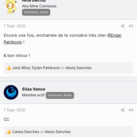
Nina Dacruz
t
Aka Mme Connasse.
i
Animateur Radio
o
n
7 Sept. 2020
#5
s
:
Encore une fois, enchantée de te connaitre très cher
@Dylan
Patrikovic
!
& bon retour !
Joris Wina
,
Dylan Patrikovic
et
Alexis Sanchez
R
é
a
c
Silas Vance
t
Membre actif
Animateur Radio
i
o
n
7 Sept. 2020
#6
s
CC
:
Carlos Sanchez
et
Alexis Sanchez
R