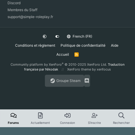
Discord
Membres du Staff
support@simple-roleplay.fr
French (FR)
Conditions et règlement
Politique de confidentialité
Aide
Accueil
R
S
S
®
Community platform by XenForo
© 2010-2025 XenForo Ltd.
Traduction
française par Nikodak
XenForo theme
by xenfocus
Groupe Steam
Forums
Actuellement
Connexion
S'inscrire
Rechercher