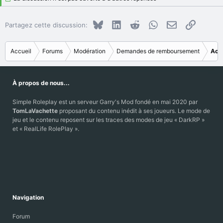
t
i
Bluesky
LinkedIn
Reddit
WhatsApp
E-mail
Copier le
Partagez cette discussion:
o
n
s
Accueil
Forums
Modération
Demandes de remboursement
Acc
:
À propos de nous...
Simple Roleplay est un serveur Garry's Mod fondé en mai 2020 par
TomLaVachette
proposant du contenu inédit à ses joueurs. Le mode de
jeu et le contenu reposent sur les traces des modes de jeu « DarkRP »
et « RealLife RolePlay ».
Navigation
Forum