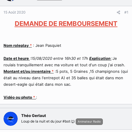
r
u
d
t
15 Août 2020
#1
e
l
DEMANDE DE REMBOURSEMENT
a
d
i
s
Nom roleplay
*
: Jean Pasquiet
c
u
s
Date et heure
:15/08/2020 entre 16h30 et 17h
Explication
:Je
s
roulais tranquillement avec ma voiture et tout d'un coup j'ai crash.
i
Montant et/ou inventaire
*
:5 pots, 5 Graines ,15 champignons (qui
o
était au niveau dans l'entrepot A) et 35 balles qui était dans mon
n
desert-eagle qui était dans mon sac.
Vidéo ou photo
*
:
Théo Gerlaut
Loup de la nuit et du jour #bot 🐺
Animateur Radio