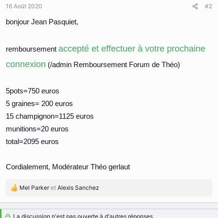
16 Août 2020
#2
bonjour Jean Pasquiet,
accepté et effectuer à votre prochaine
remboursement
connexion
(/admin Remboursement Forum de Théo)
5pots=750 euros
5 graines= 200 euros
15 champignon=1125 euros
munitions=20 euros
total=2095 euros
Cordialement, Modérateur Théo gerlaut
Mel Parker
et
Alexis Sanchez
R
é
a
La discussion n'est pas ouverte à d'autres réponses
c