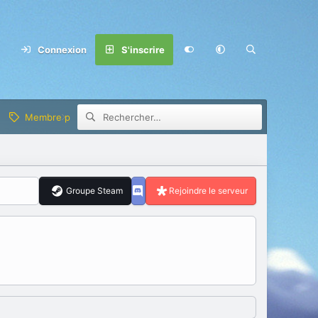
Connexion
S'inscrire
Membre privilège
Groupe Steam
Rejoindre le serveur