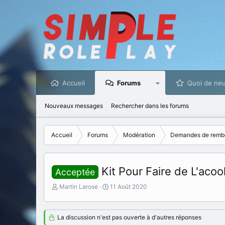
Accueil
Forums
Quoi de neu
Nouveaux messages
Rechercher dans les forums
Accueil
Forums
Modération
Demandes de remb
Kit Pour Faire de L'acoo
Acceptée
I
D
Martin Larose
11 Août 2020
n
a
i
t
t
e
La discussion n'est pas ouverte à d'autres réponses
i
d