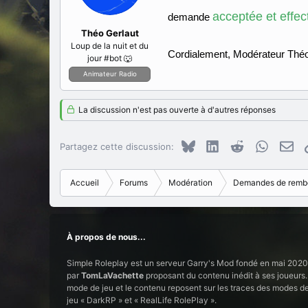
acceptée et effe
demande
Théo Gerlaut
Loup de la nuit et du
Cordialement, Modérateur Théo
jour #bot 🐺
Animateur Radio
La discussion n'est pas ouverte à d'autres réponses
Bluesky
LinkedIn
Reddit
WhatsAp
E-m
Partagez cette discussion:
Accueil
Forums
Modération
Demandes de remb
À propos de nous...
Simple Roleplay est un serveur Garry's Mod fondé en mai 2020
par
TomLaVachette
proposant du contenu inédit à ses joueurs.
mode de jeu et le contenu reposent sur les traces des modes d
jeu « DarkRP » et « RealLife RolePlay ».