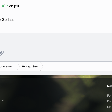
ctuée
en jeu.
 Gerlaut
p
ail
Copier le lien
oursement
Acceptées
Nav
Fo
 Le
Dis
e
Mem