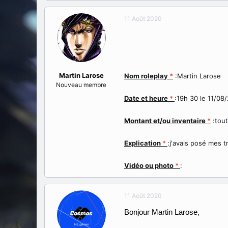
a
e
t
d
11 Août 2020
e
é
u
b
r
u
d
t
e
l
Martin Larose
Nom roleplay
*
:Martin Larose
a
Nouveau membre
d
i
Date et heure
*
:19h 30 le 11/08
s
c
Montant et/ou inventaire
*
:tout 
u
s
Explication
*
:j'avais posé mes tr
s
i
o
Vidéo ou photo
*
:
n
11 Août 2020
Bonjour Martin Larose,