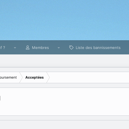
f ?
Membres
Liste des bannissements
oursement
Acceptées
l