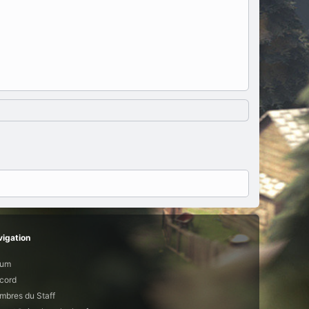
igation
rum
cord
bres du Staff