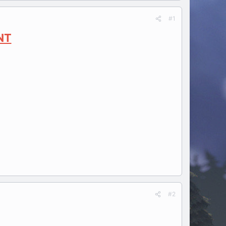
#1
NT
#2