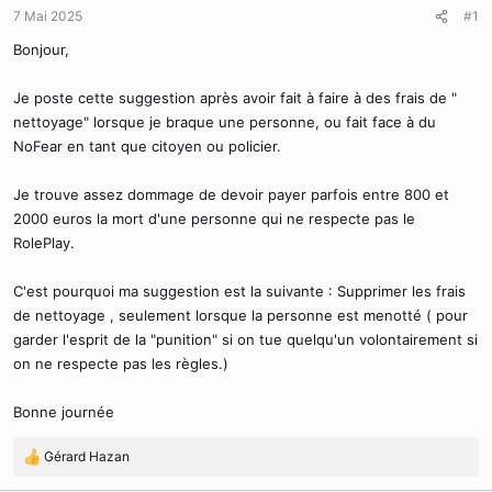
d
t
7 Mai 2025
#1
e
l
Bonjour,
a
d
Je poste cette suggestion après avoir fait à faire à des frais de "
i
nettoyage" lorsque je braque une personne, ou fait face à du
s
NoFear en tant que citoyen ou policier.
c
u
s
Je trouve assez dommage de devoir payer parfois entre 800 et
s
2000 euros la mort d'une personne qui ne respecte pas le
i
RolePlay.
o
n
C'est pourquoi ma suggestion est la suivante : Supprimer les frais
de nettoyage , seulement lorsque la personne est menotté ( pour
garder l'esprit de la "punition" si on tue quelqu'un volontairement si
on ne respecte pas les règles.)
Bonne journée
Gérard Hazan
R
é