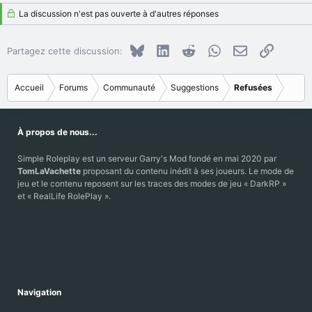
a
La discussion n'est pas ouverte à d'autres réponses
c
t
i
Bluesky
LinkedIn
Reddit
WhatsApp
E-mail
Copier le
Partagez cette discussion:
o
n
s
Accueil
Forums
Communauté
Suggestions
Refusées
:
À propos de nous...
Simple Roleplay est un serveur Garry's Mod fondé en mai 2020 par
TomLaVachette
proposant du contenu inédit à ses joueurs. Le mode de
jeu et le contenu reposent sur les traces des modes de jeu « DarkRP »
et « RealLife RolePlay ».
Navigation