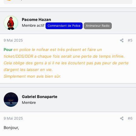
R
é
a
c
Pacome Hazan
t
Membre actif
Commandant de Police
Animateur Radio
i
o
n
9 Mai 2025
#5
s
Pour
en police le nofear est très présent et faire un
:
ticket/DDS/DDR a chaque fois serait une perte de temps infinie.
Cela oblige des gens à si il ne les écoutent pas pas peur de perte
d’argent les laisser en vie.
Simplement mon avis bien sûr.
Gabriel Bonaparte
Membre
9 Mai 2025
#6
Bonjour,