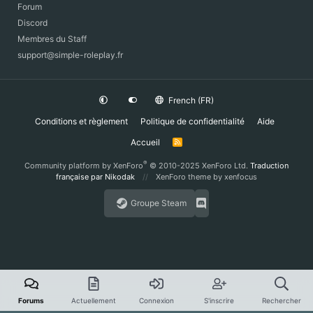
Forum
Discord
Membres du Staff
support@simple-roleplay.fr
French (FR)
Conditions et règlement
Politique de confidentialité
Aide
Accueil
R
S
S
®
Community platform by XenForo
© 2010-2025 XenForo Ltd.
Traduction
française par Nikodak
XenForo theme
by xenfocus
Groupe Steam
Forums
Actuellement
Connexion
S'inscrire
Rechercher