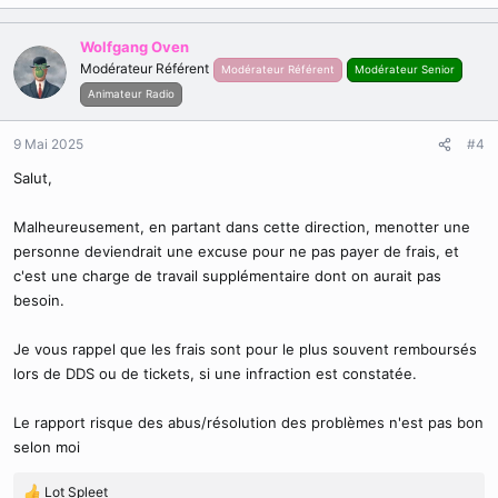
é
a
c
Wolfgang Oven
t
Modérateur Référent
Modérateur Référent
Modérateur Senior
i
Animateur Radio
o
n
s
9 Mai 2025
#4
:
Salut,
Malheureusement, en partant dans cette direction, menotter une
personne deviendrait une excuse pour ne pas payer de frais, et
c'est une charge de travail supplémentaire dont on aurait pas
besoin.
Je vous rappel que les frais sont pour le plus souvent remboursés
lors de DDS ou de tickets, si une infraction est constatée.
Le rapport risque des abus/résolution des problèmes n'est pas bon
selon moi
Lot Spleet