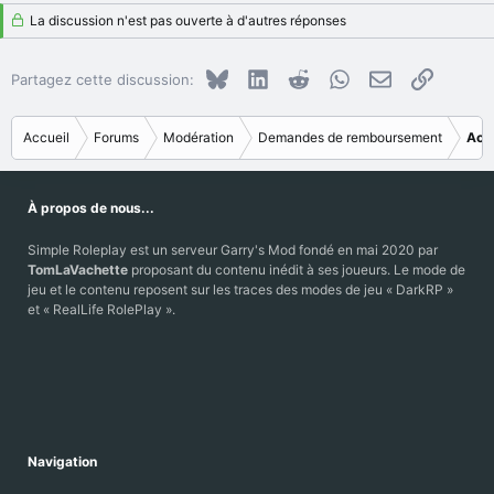
La discussion n'est pas ouverte à d'autres réponses
Bluesky
LinkedIn
Reddit
WhatsApp
E-mail
Copier le
Partagez cette discussion:
Accueil
Forums
Modération
Demandes de remboursement
Acc
À propos de nous...
Simple Roleplay est un serveur Garry's Mod fondé en mai 2020 par
TomLaVachette
proposant du contenu inédit à ses joueurs. Le mode de
jeu et le contenu reposent sur les traces des modes de jeu « DarkRP »
et « RealLife RolePlay ».
Navigation