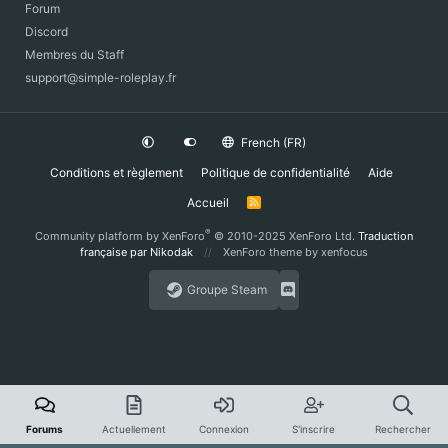
Forum
Discord
Membres du Staff
support@simple-roleplay.fr
French (FR)
Conditions et règlement
Politique de confidentialité
Aide
Accueil
R
S
S
®
Community platform by XenForo
© 2010-2025 XenForo Ltd.
Traduction
française par Nikodak
XenForo theme
by xenfocus
Groupe Steam
Forums
Actuellement
Connexion
S'inscrire
Rechercher