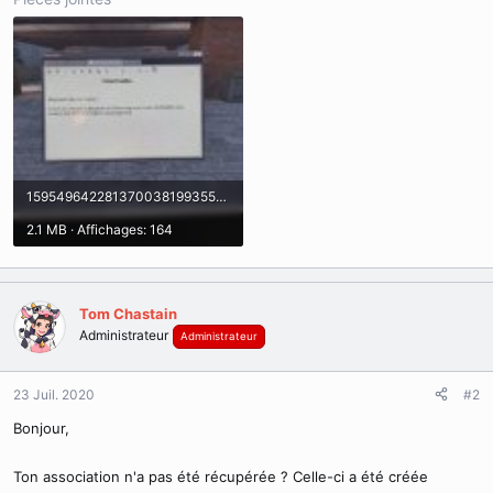
15954964228137003819935553763576.jpg
2.1 MB · Affichages: 164
Tom Chastain
Administrateur
Administrateur
23 Juil. 2020
#2
Bonjour,
Ton association n'a pas été récupérée ? Celle-ci a été créée