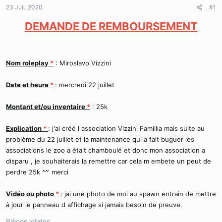
d
t
23 Juil. 2020
#1
e
l
DEMANDE DE REMBOURSEMENT
a
d
i
s
Nom roleplay
*
: Miroslavo Vizzini
c
u
s
Date et heure
*
: mercredi 22 juillet
s
i
Montant et/ou inventaire
*
: 25k
o
n
Explication
*
: j'ai créé l association Vizzini Famillia mais suite au
problème du 22 juillet et la maintenance qui a fait buguer les
associations le zoo a était chamboulé et donc mon association a
disparu , je souhaiterais la remettre car cela m embete un peut de
perdre 25k ^^' merci
Vidéo ou photo
*
: jai une photo de moi au spawn entrain de mettre
à jour le panneau d affichage si jamais besoin de preuve.
Pièces jointes