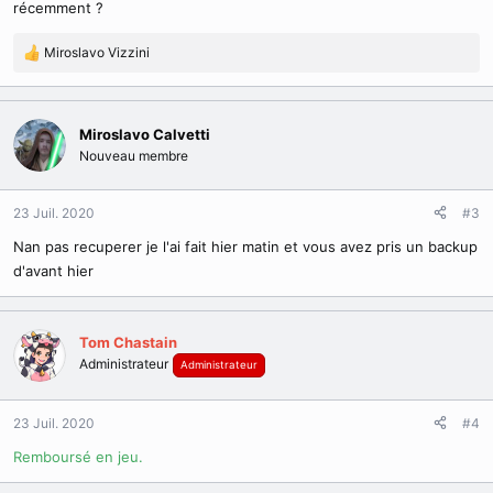
récemment ?
Miroslavo Vizzini
R
é
a
c
Miroslavo Calvetti
t
Nouveau membre
i
o
n
23 Juil. 2020
#3
s
:
Nan pas recuperer je l'ai fait hier matin et vous avez pris un backup
d'avant hier
Tom Chastain
Administrateur
Administrateur
23 Juil. 2020
#4
Remboursé en jeu.