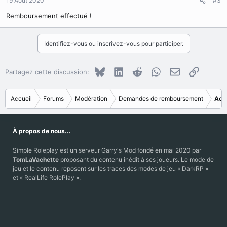
19 Août 2020
#3
:
Remboursement effectué !
Identifiez-vous ou inscrivez-vous pour participer.
Bluesky
LinkedIn
Reddit
WhatsApp
E-mail
Copier le
Partagez cette discussion:
Accueil
Forums
Modération
Demandes de remboursement
Acc
À propos de nous...
Simple Roleplay est un serveur Garry's Mod fondé en mai 2020 par
TomLaVachette
proposant du contenu inédit à ses joueurs. Le mode de
jeu et le contenu reposent sur les traces des modes de jeu « DarkRP »
et « RealLife RolePlay ».