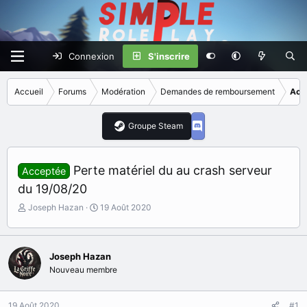
Connexion
S'inscrire
Accueil
Forums
Modération
Demandes de remboursement
Acc
Groupe Steam
Perte matériel du au crash serveur
Acceptée
du 19/08/20
I
D
Joseph Hazan
19 Août 2020
n
a
i
t
t
e
i
Joseph Hazan
d
a
e
Nouveau membre
t
d
e
é
19 Août 2020
u
b
#1