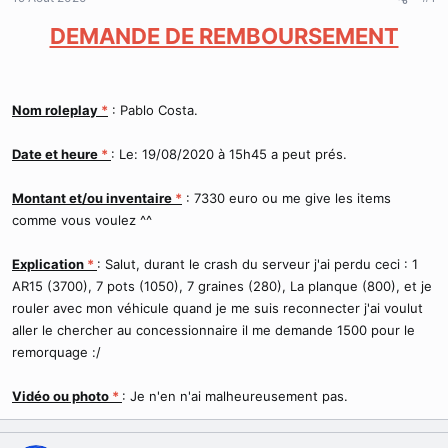
r
u
DEMANDE DE REMBOURSEMENT
d
t
e
l
a
d
Nom roleplay
*
: Pablo Costa.
i
s
Date et heure
*
: Le: 19/08/2020 à 15h45 a peut prés.
c
u
s
Montant et/ou inventaire
*
: 7330 euro ou me give les items
s
comme vous voulez ^^
i
o
Explication
*
: Salut, durant le crash du serveur j'ai perdu ceci : 1
n
AR15 (3700), 7 pots (1050), 7 graines (280), La planque (800), et je
rouler avec mon véhicule quand je me suis reconnecter j'ai voulut
aller le chercher au concessionnaire il me demande 1500 pour le
remorquage :/
Vidéo ou photo
*
: Je n'en n'ai malheureusement pas.