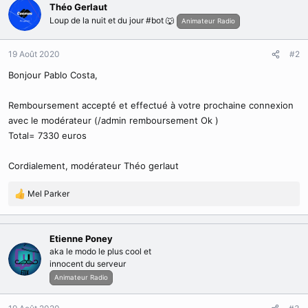
Théo Gerlaut
Loup de la nuit et du jour #bot 🐺
Animateur Radio
19 Août 2020
#2
Bonjour Pablo Costa,
Remboursement accepté et effectué à votre prochaine connexion
avec le modérateur (/admin remboursement Ok )
Total= 7330 euros
Cordialement, modérateur Théo gerlaut
Mel Parker
R
é
a
c
Etienne Poney
t
aka le modo le plus cool et
i
innocent du serveur
o
Animateur Radio
n
s