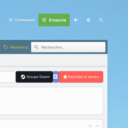
Connexion
S'inscrire
Membre privilège
Groupe Steam
Rejoindre le serveur
#1