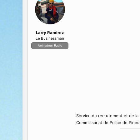
a
e
t
d
e
é
u
b
r
u
d
t
Larry Ramirez
e
Le Businessman
l
Animateur Radio
a
d
i
s
c
u
s
s
i
o
n
Service du recrutement et de la
Commissariat de Police de Pines