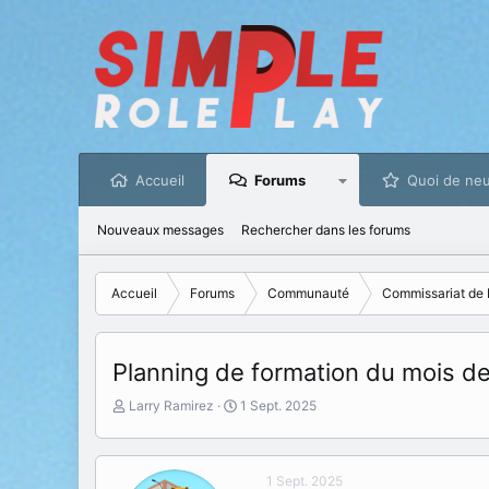
Accueil
Forums
Quoi de neu
Nouveaux messages
Rechercher dans les forums
Accueil
Forums
Communauté
Commissariat de 
Planning de formation du mois 
I
D
Larry Ramirez
1 Sept. 2025
n
a
i
t
t
e
1 Sept. 2025
i
d