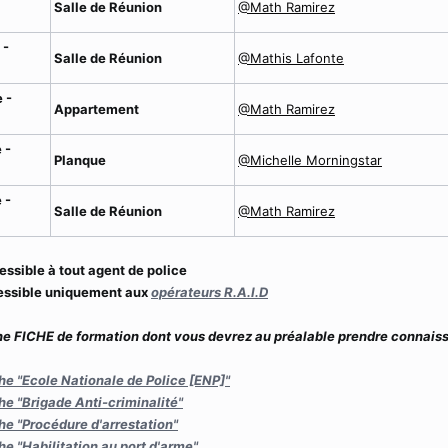
Salle de Réunion
@Math Ramirez
 -
Salle de Réunion
@Mathis Lafonte
 -
Appartement
@Math Ramirez
 -
Planque
@Michelle Morningstar
 -
Salle de Réunion
@Math Ramirez
ssible à tout agent de police
cessible uniquement aux
opérateurs R.A.I.D
ne FICHE de formation dont vous devrez au préalable prendre connais
che "Ecole Nationale de Police [ENP]"
che "Brigade Anti-criminalité"
che "Procédure d'arrestation"
che "Habilitation au port d'arme"