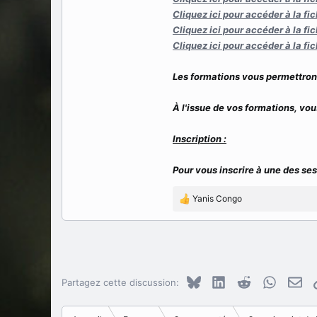
Cliquez ici pour accéder à la fi
Cliquez ici pour accéder à la fi
Cliquez ici pour accéder à la 
Les formations vous permettrons 
À l'issue de vos formations, vou
Inscription :
Pour vous inscrire à une des se
Yanis Congo
R
é
a
c
t
i
o
Bluesky
LinkedIn
Reddit
WhatsAp
E-m
Partagez cette discussion:
n
s