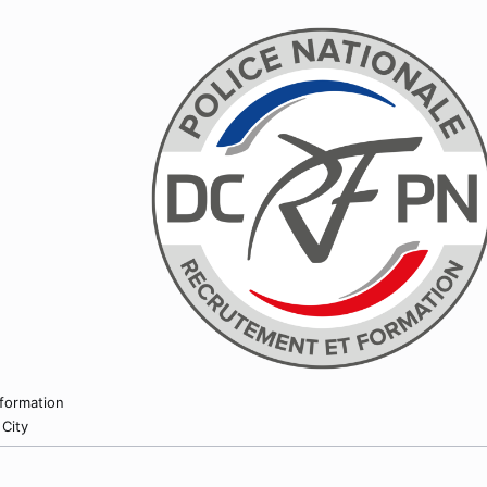
 formation
 City