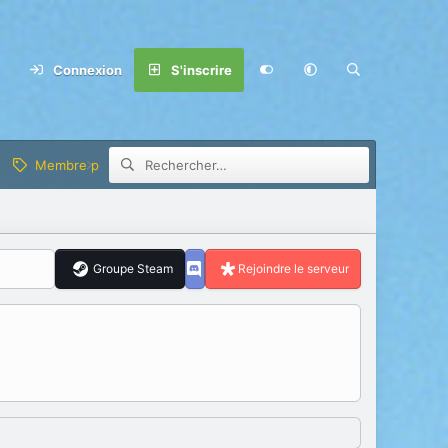
Connexion
S'inscrire
Membre privilège
Groupe Steam
Rejoindre le serveur