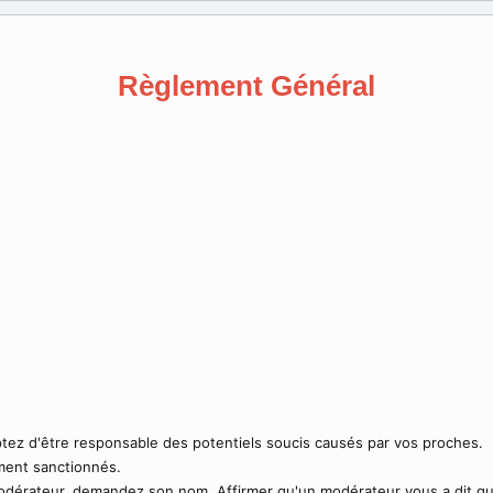
Règlement Général
tez d'être responsable des potentiels soucis causés par vos proches.
ent sanctionnés.
modérateur, demandez son nom.
Affirmer qu'un modérateur vous a dit qu