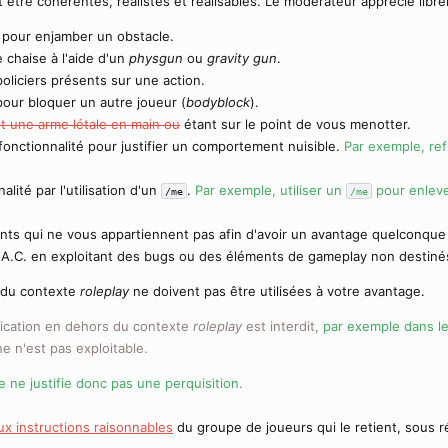
 être cohérentes, réalistes et réalisables. Le modérateur apprécie librem
le pour enjamber un obstacle.
e chaise à l'aide d'un
physgun
ou
gravity gun
.
 policiers présents sur une action.
 pour bloquer un autre joueur (
bodyblock
).
t une arme létale en main ou
étant sur le point de vous menotter.
 fonctionnalité pour justifier un comportement nuisible.
Par exemple, ref
lité par l'utilisation d'un
.
Par exemple, utiliser un
pour enleve
/me
/me
ments qui ne vous appartiennent pas afin d'avoir un avantage quelconque
 B.A.C. en exploitant des bugs ou des éléments de gameplay non destiné
 du contexte
roleplay
ne doivent pas être utilisées à votre avantage.
ication en dehors du contexte
roleplay
est interdit,
par exemple dans l
e n'est pas exploitable.
ne justifie donc pas une perquisition.
ux instructions raisonnables
du groupe de joueurs qui le retient, sous 