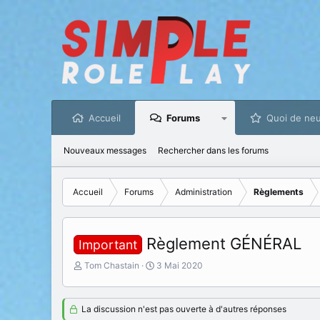
Accueil
Forums
Quoi de neu
Nouveaux messages
Rechercher dans les forums
Accueil
Forums
Administration
Règlements
Règlement GÉNÉRAL
Important
I
D
Tom Chastain
3 Mai 2020
n
a
i
t
t
e
La discussion n'est pas ouverte à d'autres réponses
i
d