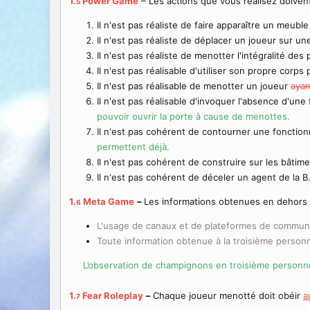
1.
Power Game
– Les actions que vous réalisez doivent
5
Il n'est pas réaliste de faire apparaître un meub
Il n'est pas réaliste de déplacer un joueur sur un
Il n'est pas réaliste de menotter l'intégralité des
Il n'est pas réalisable d'utiliser son propre corps
Il n'est pas réalisable de menotter un joueur
ayan
Il n'est pas réalisable d'invoquer l'absence d'une
pouvoir ouvrir la porte à cause de menottes.
Il n'est pas cohérent de contourner une fonctionna
permettent déjà.
Il n'est pas cohérent de construire sur les bâti
Il n'est pas cohérent de déceler un agent de la
1.
Meta Game
–
Les informations obtenues en dehors
6
L'usage de canaux et de plateformes de commun
Toute information obtenue à la troisième personn
L’observation de champignons en troisième personne 
1.
Fear Roleplay
–
Chaque joueur menotté doit obéir
a
7