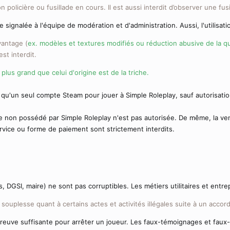
ion policière ou fusillade en cours. Il est aussi interdit d’observer une f
re signalée à l'équipe de modération et d'administration. Aussi, l'utilisatio
vantage (
ex. modèles et textures modifiés ou réduction abusive de la q
st interdit.
 plus grand que celui d'origine est de la triche.
 qu'un seul compte Steam pour jouer à Simple Roleplay, sauf autorisation
ce non possédé par Simple Roleplay n'est pas autorisée. De même, la ve
ervice ou forme de paiement sont strictement interdits.
 DGSI, maire) ne sont pas corruptibles. Les métiers utilitaires et entre
souplesse quant à certains actes et activités illégales suite à un accor
euve suffisante pour arrêter un joueur. Les faux-témoignages et faux-a