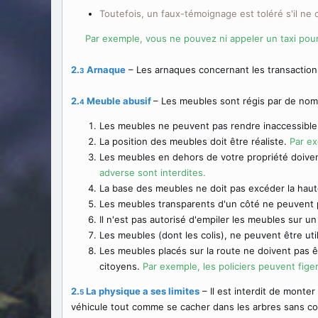
Toutefois, un faux-témoignage est toléré s'il n
Par exemple, vous ne pouvez ni appeler un taxi pour l
2.
Arnaque
– Les arnaques concernant les transactions
3
2.
Meuble abusif
– Les meubles sont régis par de nom
4
Les meubles ne peuvent pas rendre inaccessible
La position des meubles doit être réaliste.
Par ex
Les meubles en dehors de votre propriété doiven
adverse sont interdites.
La base des meubles ne doit pas excéder la haute
Les meubles transparents d'un côté ne peuvent p
Il n'est pas autorisé d'empiler les meubles sur 
Les meubles (dont les colis), ne peuvent être uti
Les meubles placés sur la route ne doivent pas ê
citoyens.
Par exemple, les policiers peuvent figer
2.
La physique a ses limites
– Il est interdit de monter
5
véhicule tout comme se cacher dans les arbres sans col