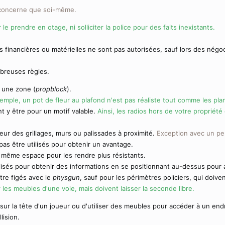
e concerne que soi-même.
e prendre en otage, ni solliciter la police pour des faits inexistants.
 financières ou matérielles ne sont pas autorisées, sauf lors des négoc
breuses règles.
 une zone (
propblock
).
emple, un pot de fleur au plafond n'est pas réaliste tout comme l
es pla
t y être pour un motif valable.
Ainsi, les radios hors de votre propriét
ur des grillages, murs ou palissades à proximité.
Exception avec un per
as être utilisés pour obtenir un avantage.
un même espace pour les rendre plus résistants.
lisés pour obtenir des informations en se positionnant au-dessus pour ape
tre figés avec le
physgun
, sauf pour les périmètres policiers, qui doiv
 les meubles d'une voie, mais doivent laisser la seconde libre.
 sur la tête d'un joueur ou d'utiliser des meubles pour accéder à un endr
lision.