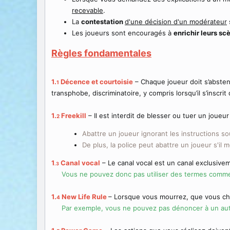
recevable
.
La
contestation
d'une décision d'un modérateur
Les joueurs sont encouragés à
enrichir leurs s
Règles fondamentales
1.
Décence et courtoisie
– Chaque joueur doit s’absten
1
transphobe, discriminatoire, y compris lorsqu’il s’inscri
1.
Freekill
– Il est interdit de blesser ou tuer un joueu
2
Abattre un joueur ignorant les instructions s
De plus, la police peut abattre un joueur s'il m
1
Canal vocal
– Le canal vocal est un canal exclusiv
.3
Vous ne pouvez donc pas utiliser des termes comme
1.
New Life Rule
– Lorsque vous mourrez, que vous cha
4
Par exemple, vous ne pouvez pas dénoncer à un aut