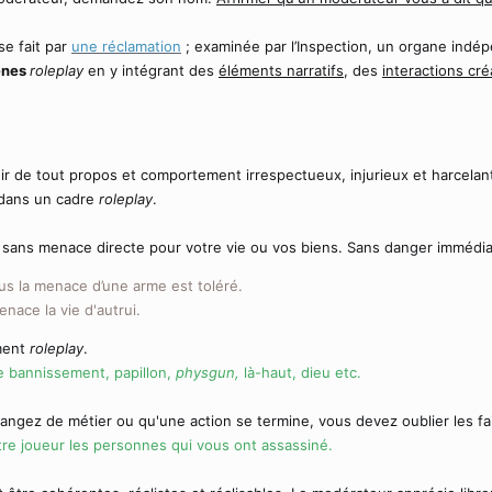
se fait par
une réclamation
; examinée par l’Inspection, un organe indé
cènes
roleplay
en y intégrant des
éléments narratifs
, des
interactions cr
ir de tout propos et comportement irrespectueux, injurieux et harcelant
t dans un cadre
roleplay
.
r sans menace directe pour votre vie ou vos biens. Sans danger immédiat, 
ous la menace d’une arme est toléré.
enace la vie d'autrui.
ement
roleplay
.
 bannissement, papillon,
physgun,
là-haut, dieu etc.
ngez de métier ou qu'une action se termine, vous devez oublier les fa
re joueur les personnes qui vous ont assassiné.