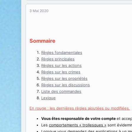
a
e
t
d
3 Mai 2020
e
é
u
b
r
u
d
t
e
Sommaire
l
a
d
Règles fondamentales
i
Règles principales
s
Règles sur les actions
c
Règles sur les crimes
u
s
Règles sur les propriétés
s
Règles sur les discussions
i
Liste des commandes
o
Lexique
n
En rouge : les dernières règles ajoutées ou modifiées.
Vous êtes responsable de votre compte
et accep
Les
comportements « trollesques »
sont évidemm
Lorsque vous demandez des explications à un 