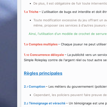
De plus, il est obligatoire de fuir toute intervent
1.
Triche
– L'utilisation de bugs est interdite et doit êt
8
Toute modification excessive du jeu offrant un a
même, proposer ces services à d'autres joueurs e
Ainsi, l'utilisation d'un modèle de crochet de serrure
1.
Comptes multiples
– Chaque joueur ne peut utiliser
9
1.
Concurrence déloyale
– La publicité vers un servi
10
Simple Roleplay contre de l'argent réel ou tout autre s
Règles principales
2.
Corruption
– Les métiers du gouvernement (policiers,
1
Cependant, les policiers peuvent faire preuve de 
2.
Témoignage et véracité
– Un témoignage est une pr
2