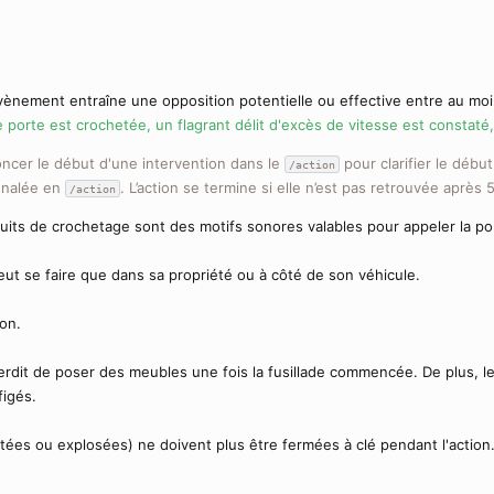
vènement entraîne une opposition potentielle ou effective entre au m
porte est crochetée, un flagrant délit d'excès de vitesse est constaté, 
oncer le début d'une intervention dans le
pour clarifier le début
/action
ignalée en
. L’action se termine si elle n’est pas retrouvée après 
/action
bruits de crochetage sont des motifs sonores valables pour appeler la pol
eut se faire que dans sa propriété ou à côté de son véhicule.
ion.
nterdit de poser des meubles une fois la fusillade commencée. De plus, 
figés.
ées ou explosées) ne doivent plus être fermées à clé pendant l'action.