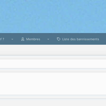
f ?
Membres
Liste des bannissements