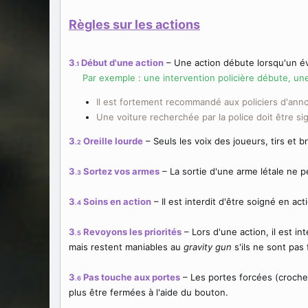
Règles sur les actions
3
Début d'une action
– Une action débute lorsqu'un é
.1
Par exemple : une intervention policière débute, une 
Il est fortement recommandé aux policiers d'ann
Une voiture recherchée par la police doit être s
3
Oreille lourde
– Seuls les voix des joueurs, tirs et 
.2
3
Sortez vos armes
– La sortie d'une arme létale ne p
.3
3
Soins en action
– Il est interdit d'être soigné en act
.4
3
Revoyons les priorités
– Lors d'une action, il est i
.5
mais restent maniables au
gravity gun
s'ils ne sont pas 
3
Pas touche aux portes
– Les portes forcées (crochet
.6
plus être fermées à l'aide du bouton.