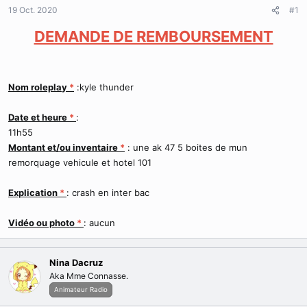
d
t
19 Oct. 2020
#1
e
l
DEMANDE DE REMBOURSEMENT
a
d
i
s
Nom roleplay
*
:kyle thunder
c
u
s
Date et heure
*
:
s
11h55
i
Montant et/ou inventaire
*
: une ak 47 5 boites de mun
o
remorquage vehicule et hotel 101
n
Explication
*
: crash en inter bac
Vidéo ou photo
*
: aucun
Nina Dacruz
Aka Mme Connasse.
Animateur Radio