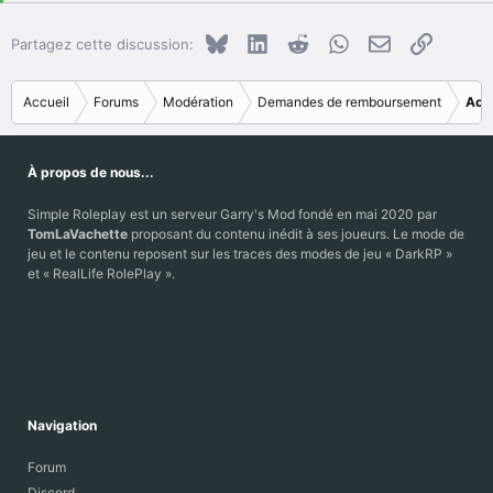
Bluesky
LinkedIn
Reddit
WhatsApp
E-mail
Copier le
Partagez cette discussion:
Accueil
Forums
Modération
Demandes de remboursement
Acc
À propos de nous...
Simple Roleplay est un serveur Garry's Mod fondé en mai 2020 par
TomLaVachette
proposant du contenu inédit à ses joueurs. Le mode de
jeu et le contenu reposent sur les traces des modes de jeu « DarkRP »
et « RealLife RolePlay ».
Navigation
Forum
Discord