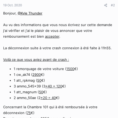
19 Oct. 2020
#2
Bonjour,
@Kyle Thunder
Au vu des informations que vous nous écrivez sur cette demande
j'ai vérifier et j'ai le plaisir de vous annoncer que votre
remboursement est bien
accepter
.
La déconnexion suite à votre crash connexion à été faite à 11h55.
Voilà ce que vous aviez avant de crash :
1 remorquage de votre voiture (
1500
€)
1 cw_ak74 (
2900
€)
1 att_rpkmag (
50
€)
3 ammo_545x39 (3
x40 = 120
€)
1 att_magnum (
50
€)
2 ammo_50ae (2
x20 = 40
€)
Concernant la Chambre 101 qui à été remboursée à votre
déconnexion (
75
€)