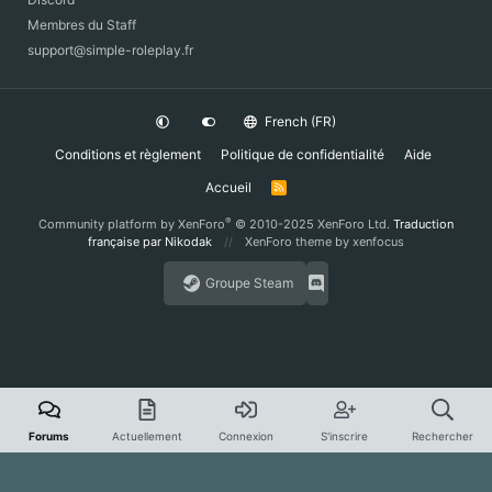
Membres du Staff
support@simple-roleplay.fr
French (FR)
Conditions et règlement
Politique de confidentialité
Aide
Accueil
R
S
S
®
Community platform by XenForo
© 2010-2025 XenForo Ltd.
Traduction
française par Nikodak
XenForo theme
by xenfocus
Groupe Steam
Forums
Actuellement
Connexion
S'inscrire
Rechercher