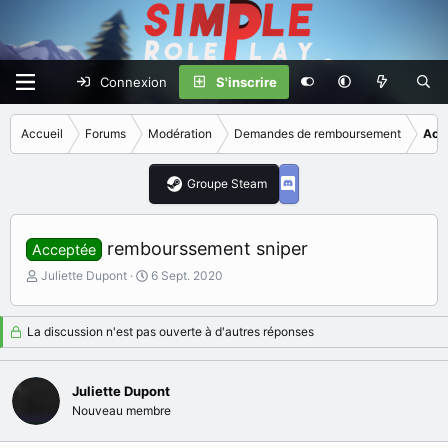
Connexion
S'inscrire
Accueil
Forums
Modération
Demandes de remboursement
Acc
Groupe Steam
rembourssement sniper
Acceptée
I
D
Juliette Dupont
6 Sept. 2020
n
a
i
t
t
e
La discussion n'est pas ouverte à d'autres réponses
i
d
a
e
t
d
Juliette Dupont
e
é
Nouveau membre
u
b
r
u