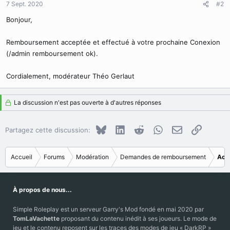
7 Sept. 2020
#2
Bonjour,
Remboursement acceptée et effectué à votre prochaine Conexion
(/admin remboursement ok).
Cordialement, modérateur Théo Gerlaut
La discussion n'est pas ouverte à d'autres réponses
Bluesky
LinkedIn
Reddit
WhatsApp
E-mail
Copier le
Partagez cette discussion:
Accueil
Forums
Modération
Demandes de remboursement
Acc
À propos de nous...
Simple Roleplay est un serveur Garry's Mod fondé en mai 2020 par
TomLaVachette
proposant du contenu inédit à ses joueurs. Le mode de
jeu et le contenu reposent sur les traces des modes de jeu « DarkRP »