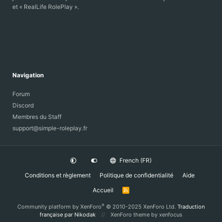
et « RealLife RolePlay ».
Navigation
Forum
Discord
Membres du Staff
support@simple-roleplay.fr
French (FR)
Conditions et règlement
Politique de confidentialité
Aide
Accueil
R
S
S
®
Community platform by XenForo
© 2010-2025 XenForo Ltd.
Traduction
française par Nikodak
XenForo theme
by xenfocus