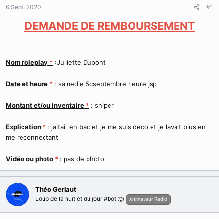
d
t
6 Sept. 2020
#1
e
l
DEMANDE DE REMBOURSEMENT
a
d
i
s
Nom roleplay
*
:Julliette Dupont
c
u
s
Date et heure
*
: samedie 5cseptembre heure jsp
s
i
Montant et/ou inventaire
*
: sniper
o
n
Explication
*
: jaitait en bac et je me suis deco et je lavait plus en
me reconnectant
Vidéo ou photo
*
: pas de photo
Théo Gerlaut
Loup de la nuit et du jour #bot 🐺
Animateur Radio