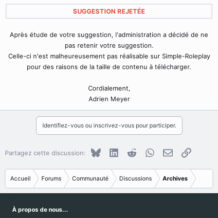
SUGGESTION REJETÉE
Après étude de votre suggestion, l'administration a décidé de ne
pas retenir votre suggestion.
Celle-ci n'est malheureusement pas réalisable sur Simple-Roleplay
pour des raisons de la taille de contenu à télécharger.
Cordialement,
Adrien Meyer​
Identifiez-vous ou inscrivez-vous pour participer.
Bluesky
LinkedIn
Reddit
WhatsApp
E-mail
Copier le
Partagez cette discussion:
Accueil
Forums
Communauté
Discussions
Archives
À propos de nous...