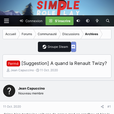
Connexion
S'inscrire
Accueil
Forums
Communauté
Discussions
Archives
Groupe Steam
[Suggestion] A quand la Renault Twizy?
Fermé
I
D
Jean Capuccino
11 Oct. 2020
n
a
i
t
t
e
i
Jean Capuccino
d
a
e
Nouveau membre
t
d
e
é
11 Oct. 2020
u
b
#1
r
u