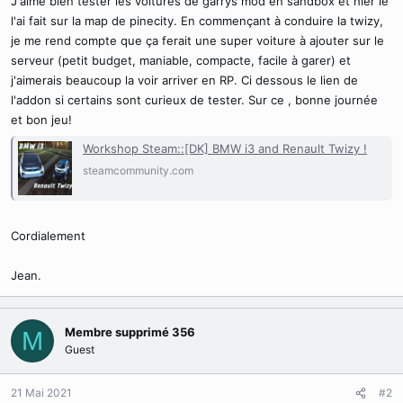
J'aime bien tester les voitures de garrys mod en sandbox et hier le
d
t
l'ai fait sur la map de pinecity. En commençant à conduire la twizy,
e
l
je me rend compte que ça ferait une super voiture à ajouter sur le
a
serveur (petit budget, maniable, compacte, facile à garer) et
d
j'aimerais beaucoup la voir arriver en RP. Ci dessous le lien de
i
l'addon si certains sont curieux de tester. Sur ce , bonne journée
s
et bon jeu!
c
u
Workshop Steam::[DK] BMW i3 and Renault Twizy !
s
s
steamcommunity.com
i
o
n
Cordialement
Jean.
Membre supprimé 356
M
Guest
21 Mai 2021
#2