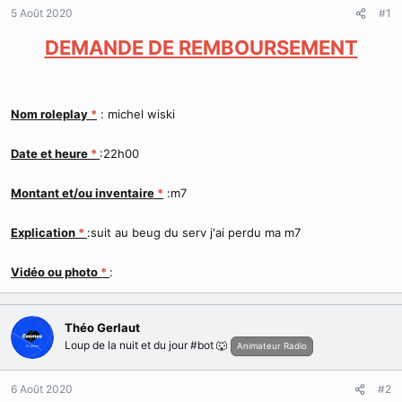
d
t
5 Août 2020
#1
e
l
DEMANDE DE REMBOURSEMENT
a
d
i
s
Nom roleplay
*
: michel wiski
c
u
s
Date et heure
*
:22h00
s
i
Montant et/ou inventaire
*
:m7
o
n
Explication
*
:suit au beug du serv j'ai perdu ma m7
Vidéo ou photo
*
:
Théo Gerlaut
Loup de la nuit et du jour #bot 🐺
Animateur Radio
6 Août 2020
#2