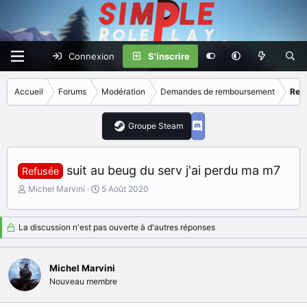
Connexion
S'inscrire
Accueil
Forums
Modération
Demandes de remboursement
Ref
Groupe Steam
suit au beug du serv j'ai perdu ma m7
Refusée
I
D
Michel Marvini
5 Août 2020
n
a
i
t
t
e
La discussion n'est pas ouverte à d'autres réponses
i
d
a
e
t
d
Michel Marvini
e
é
Nouveau membre
u
b
r
u