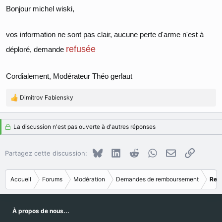
Bonjour michel wiski,
vos information ne sont pas clair, aucune perte d'arme n'est à
refusée
déploré, demande
Cordialement, Modérateur Théo gerlaut
Dimitrov Fabiensky
R
é
a
La discussion n'est pas ouverte à d'autres réponses
c
t
i
Bluesky
LinkedIn
Reddit
WhatsApp
E-mail
Copier le
Partagez cette discussion:
o
n
s
Accueil
Forums
Modération
Demandes de remboursement
Ref
:
À propos de nous...